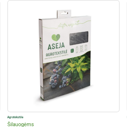
Agrotekstilė
Šilauogėms