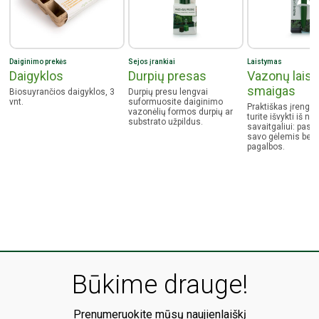
Daiginimo prekės
Sejos įrankiai
Laistymas
Daigyklos
Durpių presas
Vazonų lais
smaigas
Biosuyrančios daigyklos, 3
Durpių presu lengvai
vnt.
suformuosite daiginimo
Praktiškas įrenginy
vazonėlių formos durpių ar
turite išvykti iš n
substrato užpildus.
savaitgaliui: pasir
savo gėlemis be 
pagalbos.
Būkime drauge!
Prenumeruokite mūsų naujienlaiškį