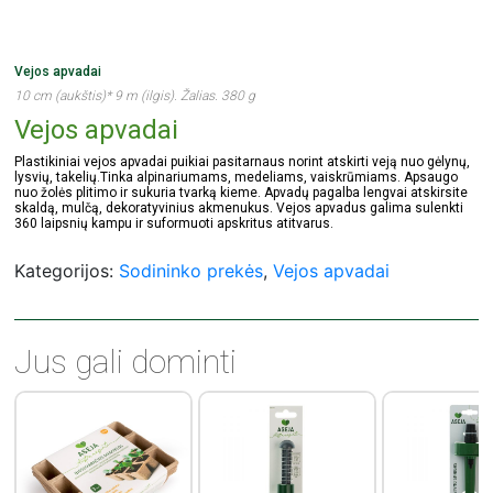
Vejos apvadai
10 cm (aukštis)* 9 m (ilgis). Žalias. 380 g
Vejos apvadai
Plastikiniai vejos apvadai puikiai pasitarnaus norint atskirti veją nuo gėlynų,
lysvių, takelių.Tinka alpinariumams, medeliams, vaiskrūmiams. Apsaugo
nuo žolės plitimo ir sukuria tvarką kieme. Apvadų pagalba lengvai atskirsite
skaldą, mulčą, dekoratyvinius akmenukus. Vejos apvadus galima sulenkti
360 laipsnių kampu ir suformuoti apskritus atitvarus.
Kategorijos:
Sodininko prekės
,
Vejos apvadai
Jus gali dominti