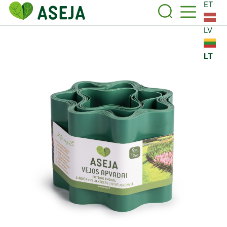
ET
LV
LT