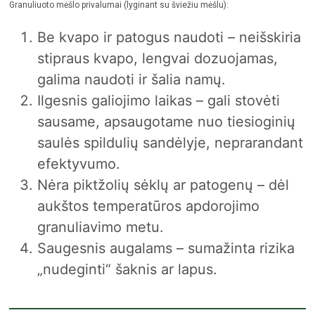
Granuliuoto mėšlo privalumai (lyginant su šviežiu mėšlu):
Be kvapo ir patogus naudoti – neišskiria
stipraus kvapo, lengvai dozuojamas,
galima naudoti ir šalia namų.
Ilgesnis galiojimo laikas – gali stovėti
sausame, apsaugotame nuo tiesioginių
saulės spildulių sandėlyje, neprarandant
efektyvumo.
Nėra piktžolių sėklų ar patogenų – dėl
aukštos temperatūros apdorojimo
granuliavimo metu.
Saugesnis augalams – sumažinta rizika
„nudeginti“ šaknis ar lapus.