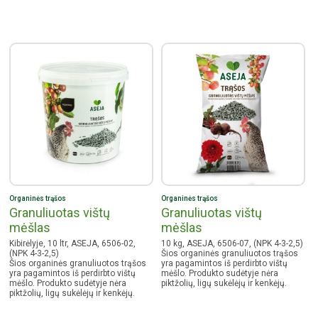
Organinės trąšos
Organinės trąšos
Granuliuotas vištų
Granuliuotas vištų
mėšlas
mėšlas
Kibirėlyje, 10 ltr, ASEJA, 6506-02,
10 kg, ASEJA, 6506-07, (NPK 4-3-2,5)
(NPK 4-3-2,5)
Šios organinės granuliuotos trąšos
Šios organinės granuliuotos trąšos
yra pagamintos iš perdirbto vištų
yra pagamintos iš perdirbto vištų
mėšlo. Produkto sudėtyje nėra
mėšlo. Produkto sudėtyje nėra
piktžolių, ligų sukėlėjų ir kenkėjų.
piktžolių, ligų sukėlėjų ir kenkėjų.