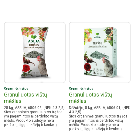
Organinės trąšos
Organinės trąšos
Granuliuotas vištų
Granuliuotas vištų
mėšlas
mėšlas
25 kg, ASEJA, 6506-05, (NPK 4-3-2,5)
Dėžutėje, 5 kg, ASEJA, 6506-01, (NPK
Šios organinės granuliuotos trąšos
4-3-2,5)
yra pagamintos iš perdirbto vištų
Šios organinės granuliuotos trąšos
mėšlo. Produkto sudėtyje nėra
yra pagamintos iš perdirbto vištų
piktžolių, ligų sukėlėjų ir kenkėjų.
mėšlo. Produkto sudėtyje nėra
piktžolių, ligų sukėlėjų ir kenkėjų.