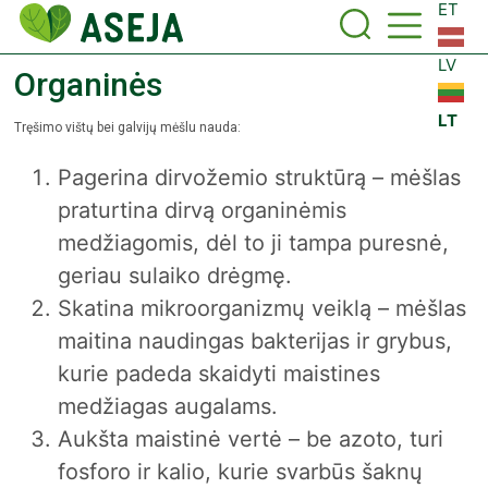
ET
LV
Organinės
LT
Tręšimo vištų bei galvijų mėšlu nauda:
Pagerina dirvožemio struktūrą – mėšlas
praturtina dirvą organinėmis
medžiagomis, dėl to ji tampa puresnė,
geriau sulaiko drėgmę.
Skatina mikroorganizmų veiklą – mėšlas
maitina naudingas bakterijas ir grybus,
kurie padeda skaidyti maistines
medžiagas augalams.
Aukšta maistinė vertė – be azoto, turi
fosforo ir kalio, kurie svarbūs šaknų