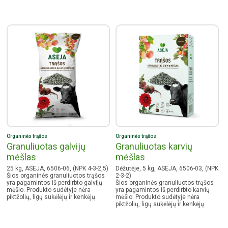
Organinės trąšos
Organinės trąšos
Granuliuotas galvijų
Granuliuotas karvių
mėšlas
mėšlas
25 kg, ASEJA, 6506-06, (NPK 4-3-2,5)
Dėžutėje, 5 kg, ASEJA, 6506-03, (NPK
Šios organinės granuliuotos trąšos
2-3-2)
yra pagamintos iš perdirbto galvijų
Šios organinės granuliuotos trąšos
mėšlo. Produkto sudėtyje nėra
yra pagamintos iš perdirbto karvių
piktžolių, ligų sukėlėjų ir kenkėjų.
mėšlo. Produkto sudėtyje nėra
piktžolių, ligų sukėlėjų ir kenkėjų.