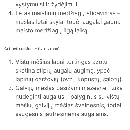
vystymuisi ir žydėjimui.
Lėtas maistinių medžiagų atidavimas –
mėšlas lėtai skyla, todėl augalai gauna
maisto medžiagų ilgą laiką.
Kurį mėšlą rinktis – vištų ar galvijų?
Vištų mėšlas labai turtingas azotu –
skatina stiprų augalų augimą, ypač
lapinių daržovių (pvz., kopūstų, salotų).
Galvijų mėšlas pasižymi mažesne rizika
nudeginti augalus – palyginus su vištų
mėšlu, galvijų mėšlas švelnesnis, todėl
saugesnis jautresniems augalams.