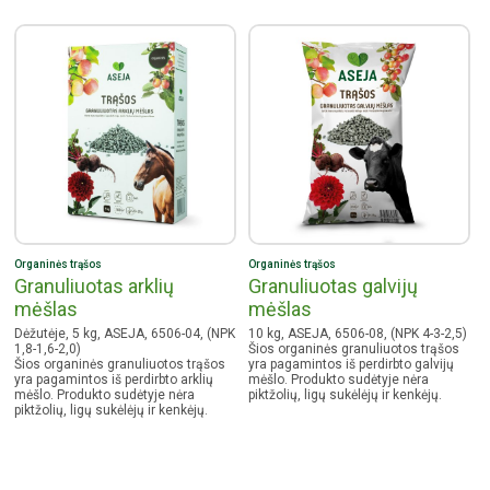
Organinės trąšos
Organinės trąšos
Granuliuotas arklių
Granuliuotas galvijų
mėšlas
mėšlas
Dėžutėje, 5 kg, ASEJA, 6506-04, (NPK
10 kg, ASEJA, 6506-08, (NPK 4-3-2,5)
1,8-1,6-2,0)
Šios organinės granuliuotos trąšos
Šios organinės granuliuotos trąšos
yra pagamintos iš perdirbto galvijų
yra pagamintos iš perdirbto arklių
mėšlo. Produkto sudėtyje nėra
mėšlo. Produkto sudėtyje nėra
piktžolių, ligų sukėlėjų ir kenkėjų.
piktžolių, ligų sukėlėjų ir kenkėjų.