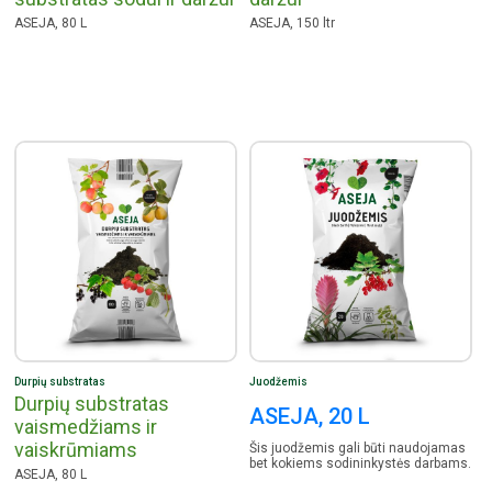
ASEJA, 80 L
ASEJA, 150 ltr
Durpių substratas
Juodžemis
Durpių substratas
ASEJA, 20 L
vaismedžiams ir
vaiskrūmiams
Šis juodžemis gali būti naudojamas
bet kokiems sodininkystės darbams.
ASEJA, 80 L