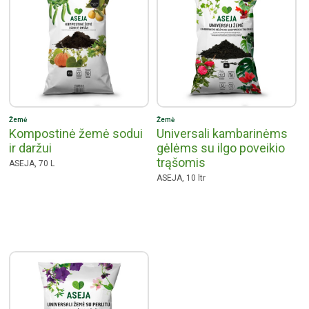
Žemė
Žemė
Kompostinė žemė sodui
Universali kambarinėms
ir daržui
gėlėms su ilgo poveikio
trąšomis
ASEJA, 70 L
ASEJA, 10 ltr