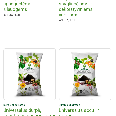
spanguolėms,
spygliuočiams ir
šilauogėms
dekoratyviniams
augalams
ASEJA, 150 L
ASEJA, 80 L
Durpių substratas
Durpių substratas
Universalus durpių
Universalus sodui ir
substratas sodui ir daržui
daržui