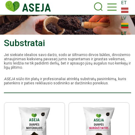
ET
LV
LT
Substratai
Jei siekiate idealios savo daržo, sodo ar šiltnamio dirvos būklės, dirvožemio
atnaujinimas kiekvieną pavasarį jums suprantamas ir įprastas veiksmas,
kuris leidžia ne tik padidinti derlių, bet ir apsaugo jūsų augalus nuo kenkėjų ir
ligų plitimo.
ASEJA
siūlo itin platų ir profesionaliai atrinktą substratų pasirinkimą, kuris
patenkins ir paties reikliausio sodininko ar daržininko poreikius.