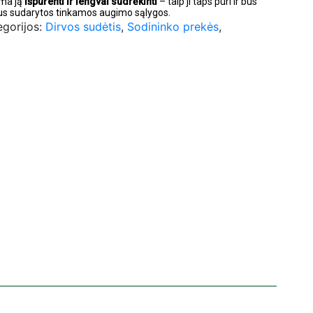
ma ją
išpurenti ir lengvai sudrėkinti
– taip ji taps puri ir bus
us sudarytos tinkamos augimo sąlygos.
egorijos:
Dirvos sudėtis
,
Sodininko prekės
,