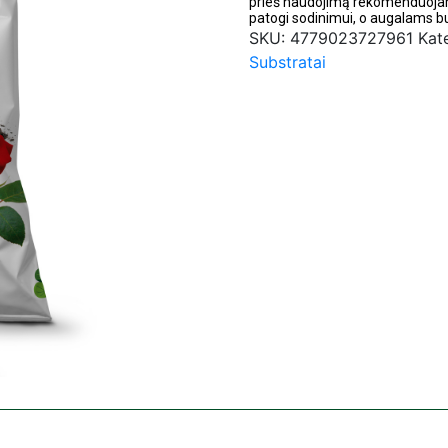
prieš naudojimą rekomenduoja
patogi sodinimui, o augalams b
SKU:
4779023727961
Kat
Substratai