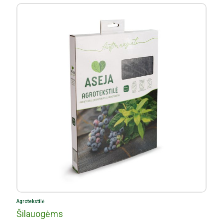
Agrotekstilė
Šilauogėms