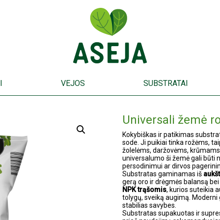
I
VEJOS
SUBSTRATAI
Universali žemė 
Kokybiškas ir patikimas substr
sode. Ji puikiai tinka rožėms, 
žolelėms, daržovėms, krūmams, v
universalumo ši žemė gali būti
persodinimui ar dirvos pagerini
Substratas gaminamas iš
aukšt
gerą oro ir drėgmės balansą bei
NPK trąšomis
, kurios suteikia
tolygų, sveiką augimą. Moderni
stabilias savybes.
Substratas supakuotas ir supr