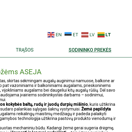
EN
ET
LV
LT
TRĄŠOS
SODININKO PREKĖS
rožėms ASEJA
atas, skirtas sėkmingam augalų auginimui namuose, balkone ar
taip pat vazoniniams ir balkoniniams augalams, prieskoninėms
ijokliniams augalams bei daugeliui kitų augalų rūšių. Dėl savo
 naudojama įvairiems sodininkystės darbams – sodinimui,
mui.
os kokybės baltų, rudų ir juodų durpių mišinio
, kuris užtikrina
 sudaro palankias sąlygas šaknų vystymuisi.
Žemė papildyta
 augalams reikalingų maistinių medžiagų ir padeda palaikyti
 gamybos technologija užtikrina pastovų produkto vienodumą ir
esuotas mechaniniu būdu. Kadangi žemė gerai sugeria drėgmę,