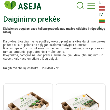
ET
LV
Daiginimo prekės
LT
Kiekvienas augalas savo kelionę pradeda nuo mažos sėklytės ir rūpestingų
rankų.
Daigyklos, biosuirantys vazonėliai, kokoso plaušas ir kitos daiginimo prekės
padeda sukurti palankias sąlygas sėkloms sudygti ir sustiprėti.
Iš anksto pasirūpinus tinkamomis daiginimo priemonėmis, visas procesas
tampa ramesnis, paprastesnis ir malonesnis.
Kokybiškos, patogios naudoti prekės leidžia daugiau džiaugtis auginimu ir
stebėti, kaip kasdien stiprėja jūsų daigai.
Daiginimo prekių ieškokite – PC Moki Veži.