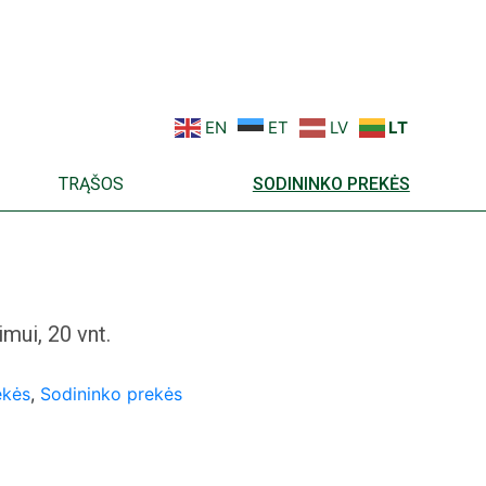
EN
ET
LV
LT
TRĄŠOS
SODININKO PREKĖS
mui, 20 vnt.
ekės
,
Sodininko prekės