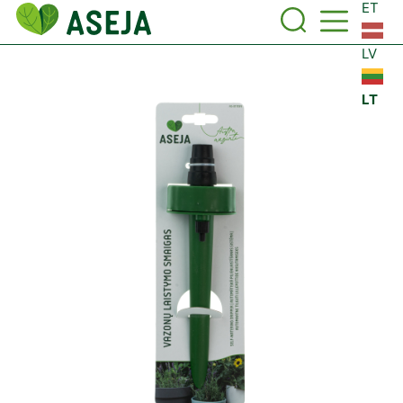
ET
LV
LT