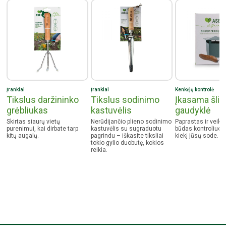
Įrankiai
Įrankiai
Kenkėjų kontrolė
Tikslus daržininko
Tikslus sodinimo
Įkasama šliu
grėbliukas
kastuvėlis
gaudyklė
Skirtas siaurų vietų
Nerūdijančio plieno sodinimo
Paprastas ir veik
purenimui, kai dirbate tarp
kastuvėlis su sugraduotu
būdas kontroliuoti
kitų augalų.
pagrindu – iškasite tiksliai
kiekį jūsų sode.
tokio gylio duobutę, kokios
reikia.