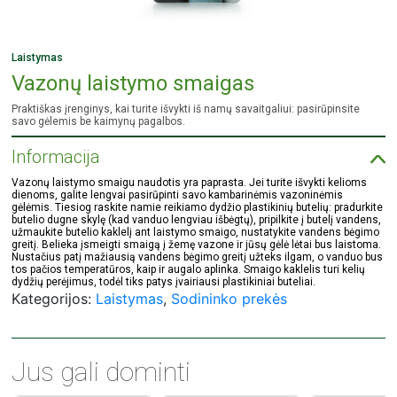
Laistymas
Vazonų laistymo smaigas
Praktiškas įrenginys, kai turite išvykti iš namų savaitgaliui: pasirūpinsite
savo gėlemis be kaimynų pagalbos.
Informacija
Vazonų laistymo smaigu naudotis yra paprasta. Jei turite išvykti kelioms
dienoms, galite lengvai pasirūpinti savo kambarinėmis vazoninėmis
gėlėmis. Tiesiog raskite namie reikiamo dydžio plastikinių butelių: pradurkite
butelio dugne skylę (kad vanduo lengviau išbėgtų), pripilkite į butelį vandens,
užmaukite butelio kaklelį ant laistymo smaigo, nustatykite vandens bėgimo
greitį. Belieka įsmeigti smaigą į žemę vazone ir jūsų gėlė lėtai bus laistoma.
Nustačius patį mažiausią vandens bėgimo greitį užteks ilgam, o vanduo bus
tos pačios temperatūros, kaip ir augalo aplinka. Smaigo kaklelis turi kelių
dydžių perėjimus, todėl tiks patys įvairiausi plastikiniai buteliai.
Kategorijos:
Laistymas
,
Sodininko prekės
Jus gali dominti