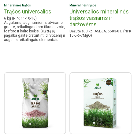
Mineralinės trąšos
Mineralinės trąšos
Trąšos universalios
Universalios mineralinės
trąšos vaisiams ir
6 kg (NPK 11-10-16)
Augalams, auginamiems atvirame
daržovėms
grunte, reikalingas tam tikras azoto,
fosforo ir kalio kiekis. Šių trąšų
Dėžutėje, 3 kg, ASEJA, 6503-01, (NPK
pagalba galite praturtinti dirvožemį ir
15-5-6-7MgO)
augalus reikalingais elementais.