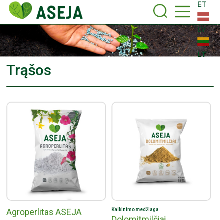
ET
LV
LT
Trąšos
Agroperlitas ASEJA
Kalkinimo medžiaga
Dolomitmilčiai