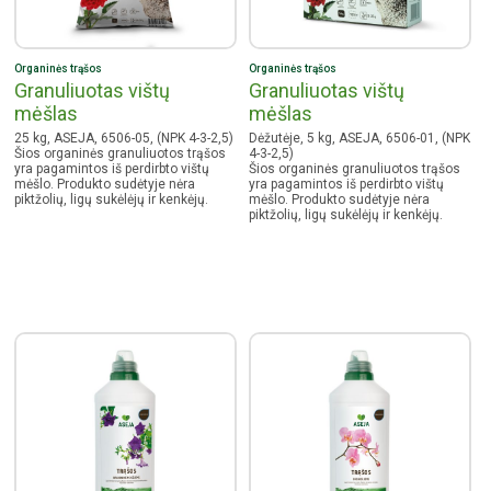
Organinės trąšos
Organinės trąšos
Granuliuotas vištų
Granuliuotas vištų
mėšlas
mėšlas
25 kg, ASEJA, 6506-05, (NPK 4-3-2,5)
Dėžutėje, 5 kg, ASEJA, 6506-01, (NPK
Šios organinės granuliuotos trąšos
4-3-2,5)
yra pagamintos iš perdirbto vištų
Šios organinės granuliuotos trąšos
mėšlo. Produkto sudėtyje nėra
yra pagamintos iš perdirbto vištų
piktžolių, ligų sukėlėjų ir kenkėjų.
mėšlo. Produkto sudėtyje nėra
piktžolių, ligų sukėlėjų ir kenkėjų.