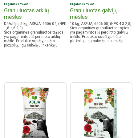
Organinės trąšos
Organinės trąšos
Granuliuotas arklių
Granuliuotas galvijų
mėšlas
mėšlas
Dėžutėje, 5 kg, ASEJA, 6506-04, (NPK
10 kg, ASEJA, 6506-08, (NPK 4-3-2,5)
1,8-1,6-2,0)
Šios organinės granuliuotos trąšos
Šios organinės granuliuotos trąšos
yra pagamintos iš perdirbto galvijų
yra pagamintos iš perdirbto arklių
mėšlo. Produkto sudėtyje nėra
mėšlo. Produkto sudėtyje nėra
piktžolių, ligų sukėlėjų ir kenkėjų.
piktžolių, ligų sukėlėjų ir kenkėjų.