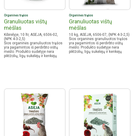
Organinės trąšos
Organinės trąšos
Granuliuotas vištų
Granuliuotas vištų
mėšlas
mėšlas
Kibirėlyje, 10 ltr, ASEJA, 6506-02,
10 kg, ASEJA, 6506-07, (NPK 4-3-2,5)
(NPK 4-3-2,5)
Šios organinės granuliuotos trąšos
Šios organinės granuliuotos trąšos
yra pagamintos iš perdirbto vištų
yra pagamintos iš perdirbto vištų
mėšlo. Produkto sudėtyje nėra
mėšlo. Produkto sudėtyje nėra
piktžolių, ligų sukėlėjų ir kenkėjų.
piktžolių, ligų sukėlėjų ir kenkėjų.