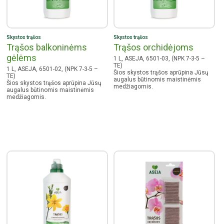
Skystos trąšos
Skystos trąšos
Trąšos balkoninėms
Trąšos orchidėjoms
gėlėms
1 L, ASEJA, 6501-03, (NPK 7-3-5 –
TE)
1 L, ASEJA, 6501-02, (NPK 7-3-5 –
Šios skystos trąšos aprūpina Jūsų
TE)
augalus būtinomis maistinėmis
Šios skystos trąšos aprūpina Jūsų
medžiagomis.
augalus būtinomis maistinėmis
medžiagomis.