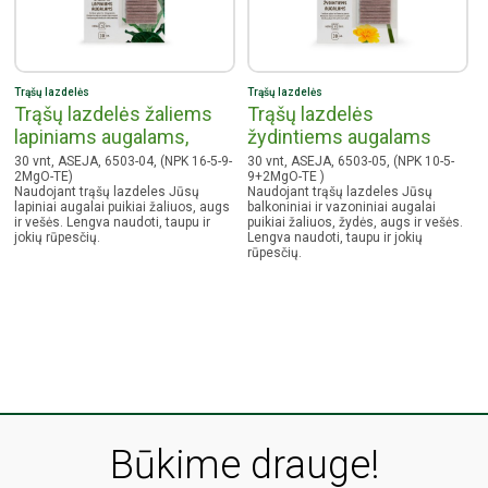
Trąšų lazdelės
Trąšų lazdelės
Trąšų lazdelės žaliems
Trąšų lazdelės
lapiniams augalams,
žydintiems augalams
30 vnt, ASEJA, 6503-04, (NPK 16-5-9-
30 vnt, ASEJA, 6503-05, (NPK 10-5-
2MgO-TE)
9+2MgO-TE )
Naudojant trąšų lazdeles Jūsų
Naudojant trąšų lazdeles Jūsų
lapiniai augalai puikiai žaliuos, augs
balkoniniai ir vazoniniai augalai
ir vešės. Lengva naudoti, taupu ir
puikiai žaliuos, žydės, augs ir vešės.
jokių rūpesčių.
Lengva naudoti, taupu ir jokių
rūpesčių.
Būkime drauge!