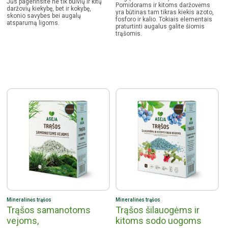
Jūs pagerinsite ne tik bulvių ir kitų
Pomidorams ir kitoms daržovėms
daržovių kiekybę, bet ir kokybę,
yra būtinas tam tikras kiekis azoto,
skonio savybes bei augalų
fosforo ir kalio. Tokiais elementais
atsparumą ligoms.
praturtinti augalus galite šiomis
trąšomis.
Mineralinės trąšos
Mineralinės trąšos
Trąšos samanotoms
Trąšos šilauogėms ir
vejoms,
kitoms sodo uogoms