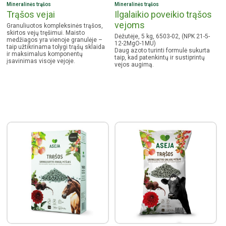
Mineralinės trąšos
Mineralinės trąšos
Trąšos vejai
Ilgalaikio poveikio trąšos
vejoms
Granuliuotos kompleksinės trąšos,
skirtos vejų tręšimui. Maisto
Dėžutėje, 5 kg, 6503-02, (NPK 21-5-
medžiagos yra vienoje granulėje –
12-2MgO-1MU)
taip užtikrinama tolygi trąšų sklaida
Daug azoto turinti formulė sukurta
ir maksimalus komponentų
taip, kad patenkintų ir sustiprintų
įsavinimas visoje vejoje.
vejos augimą.