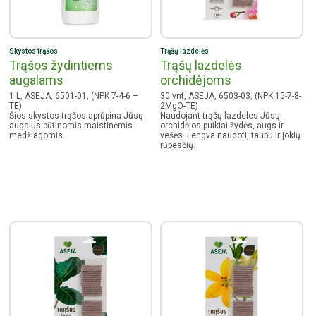
Skystos trąšos
Trąšų lazdelės
Trąšos žydintiems
Trąšų lazdelės
augalams
orchidėjoms
1 L, ASEJA, 6501-01, (NPK 7-4-6 –
30 vnt, ASEJA, 6503-03, (NPK 15-7-8-
TE)
2MgO-TE)
Šios skystos trąšos aprūpina Jūsų
Naudojant trąšų lazdeles Jūsų
augalus būtinomis maistinėmis
orchidėjos puikiai žydės, augs ir
medžiagomis.
vešės. Lengva naudoti, taupu ir jokių
rūpesčių.