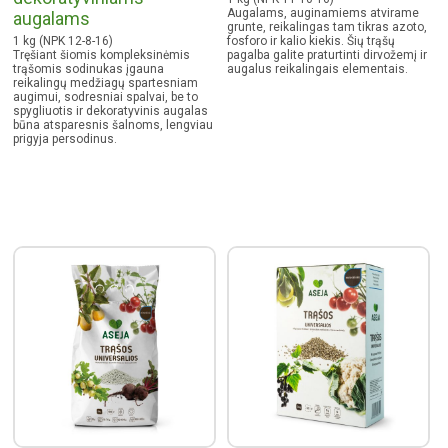
Augalams, auginamiems atvirame
augalams
grunte, reikalingas tam tikras azoto,
1 kg (NPK 12-8-16)
fosforo ir kalio kiekis. Šių trąšų
Tręšiant šiomis kompleksinėmis
pagalba galite praturtinti dirvožemį ir
trąšomis sodinukas įgauna
augalus reikalingais elementais.
reikalingų medžiagų spartesniam
augimui, sodresniai spalvai, be to
spygliuotis ir dekoratyvinis augalas
būna atsparesnis šalnoms, lengviau
prigyja persodinus.