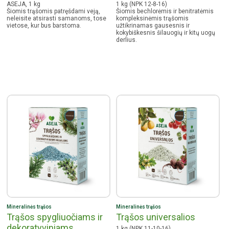
ASEJA, 1 kg
1 kg (NPK 12-8-16)
Šiomis trąšomis patręšdami veją,
Šiomis bechlorėmis ir benitratėmis
neleisite atsirasti samanoms, tose
kompleksinėmis trąšomis
vietose, kur bus barstoma.
užtikrinamas gausesnis ir
kokybiškesnis šilauogių ir kitų uogų
derlius.
Mineralinės trąšos
Mineralinės trąšos
Trąšos spygliuočiams ir
Trąšos universalios
dekoratyviniams
1 kg (NPK 11-10-16)