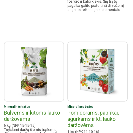
fosforo ir kalio kiekis. Šių trąšų
pagalba galite praturtinti dirvožemį ir
augalus reikalingais elementais.
Mineralinės trąšos
Mineralinės trąšos
Bulvėms ir kitoms lauko
Pomidorams, paprikai,
daržovėms
agurkams ir kt. lauko
daržovėms
6 kg (NPK 15-15-15)
Tręšdami daržą šiomis trąšomis,
1 kg (NPK 11-10-16)