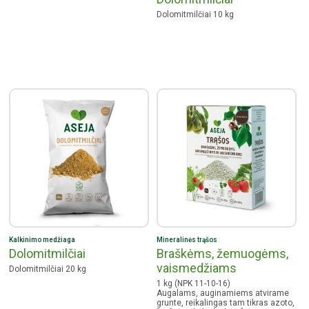
Dolomitmilčiai 10 kg
Kalkinimo medžiaga
Mineralinės trąšos
Dolomitmilčiai
Braškėms, žemuogėms,
vaismedžiams
Dolomitmilčiai 20 kg
1 kg (NPK 11-10-16)
Augalams, auginamiems atvirame
grunte, reikalingas tam tikras azoto,