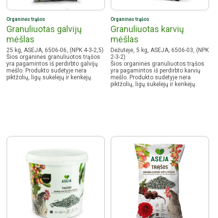
Organinės trąšos
Organinės trąšos
Granuliuotas galvijų
Granuliuotas karvių
mėšlas
mėšlas
25 kg, ASEJA, 6506-06, (NPK 4-3-2,5)
Dėžutėje, 5 kg, ASEJA, 6506-03, (NPK
Šios organinės granuliuotos trąšos
2-3-2)
yra pagamintos iš perdirbto galvijų
Šios organinės granuliuotos trąšos
mėšlo. Produkto sudėtyje nėra
yra pagamintos iš perdirbto karvių
piktžolių, ligų sukėlėjų ir kenkėjų.
mėšlo. Produkto sudėtyje nėra
piktžolių, ligų sukėlėjų ir kenkėjų.