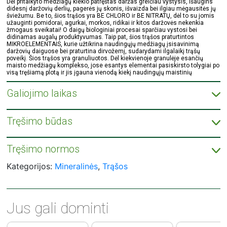
Dėl pritaikyto medžiagų kiekio patręštas daržas greičiau vystysis, išaugins
didesnį daržovių derlių, pagerės jų skonis, išvaizda bei ilgiau mėgausitės jų
šviežumu. Be to, šios trąšos yra BE CHLORO ir BE NITRATŲ, dėl to su jomis
užauginti pomidorai, agurkai, morkos, ridikai ir kitos daržovės nekenkia
žmogaus sveikatai! O daigų biologiniai procesai sparčiau vystosi bei
didinamas augalų produktyvumas. Taip pat, šios trąšos praturtintos
MIKROELEMENTAIS, kurie užtikrina naudingųjų medžiagų įsisavinimą
daržovių daiguose bei praturtina dirvožemį, sudarydami ilgalaikį trąšų
poveikį. Šios trąšos yra granuliuotos. Dėl kiekvienoje granulėje esančių
maisto medžiagų komplekso, jose esantys elementai pasiskirsto tolygiai po
visą tręšiamą plotą ir jis įgauna vienodą kiekį naudingųjų maistinių
medžiagų.
Galiojimo laikas
Laikant trąšas sausai, apsaugojus nuo tiesioginių saulės spindulių,
naudojimo laikas neribojamas.
Tręšimo būdas
Trąšos beriamos pakrikai prieš sėją dirvos dirbimo metu arba išbarstomos
aplink jau augančius augalus. Sausuoju periodu būtina palaistyti.
Tręšimo normos
2
Pomidorams , paprikoms ir agurkams – 4-8kg (100 m
, 1 arui)
Kategorijos:
Mineralinės
,
Trąšos
Jus gali dominti