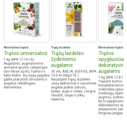
Mineralinės trąšos
Trąšų lazdelės
Mineralinės trąšos
Trąšos universalios
Trąšų lazdelės
Trąšos
žydintiems
spygliuočiam
1 kg (NPK 11-10-16)
Augalams, auginamiems
augalams
dekoratyvin
atvirame grunte, reikalingas
augalams
tam tikras azoto, fosforo ir
30 vnt, ASEJA, 6503-05, (NPK
kalio kiekis. Šių trąšų pagalba
10-5-9+2MgO-TE )
1 kg (NPK 12-8-16)
galite praturtinti dirvožemį ir
Naudojant trąšų lazdeles
Tręšiant šiomis
augalus reikalingais
Jūsų balkoniniai ir vazoniniai
kompleksinėmis t
elementais.
augalai puikiai žaliuos,
sodinukas įgauna 
žydės, augs ir vešės. Lengva
medžiagų sparte
naudoti, taupu ir jokių
augimui, sodresnia
rūpesčių.
be to spygliuotis ir
dekoratyvinis aug
atsparesnis šaln
lengviau prigyja p