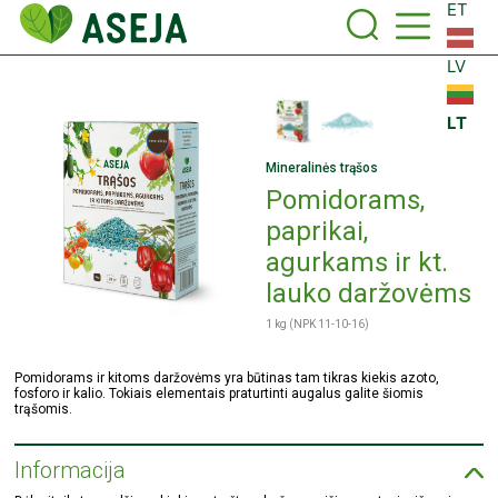
ET
LV
LT
Mineralinės trąšos
Pomidorams,
paprikai,
agurkams ir kt.
lauko daržovėms
1 kg (NPK 11-10-16)
Pomidorams ir kitoms daržovėms yra būtinas tam tikras kiekis azoto,
fosforo ir kalio. Tokiais elementais praturtinti augalus galite šiomis
trąšomis.
Informacija