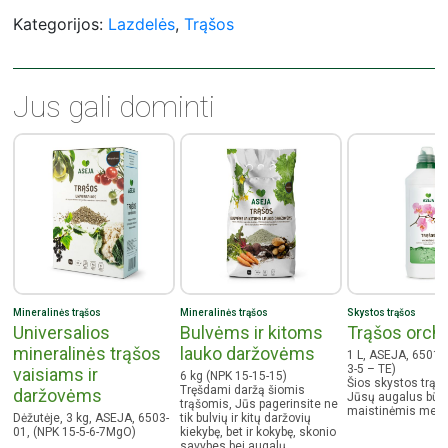
20 cm skersmens vazonui – pusę lazdelės
Kategorijos:
Lazdelės
,
Trąšos
30 cm skersmens vazonui – viena lazdelė
40 cm skersmens vazonui – trys lazdelės
50 cm skersmens vazonui – keturios lazdelės
Jus gali dominti
Mineralinės trąšos
Mineralinės trąšos
Skystos trąšos
Universalios
Bulvėms ir kitoms
Trąšos orch
mineralinės trąšos
lauko daržovėms
1 L, ASEJA, 6501-0
3-5 – TE)
vaisiams ir
6 kg (NPK 15-15-15)
Šios skystos trąš
Tręšdami daržą šiomis
daržovėms
Jūsų augalus būt
trąšomis, Jūs pagerinsite ne
maistinėmis medž
Dėžutėje, 3 kg, ASEJA, 6503-
tik bulvių ir kitų daržovių
01, (NPK 15-5-6-7MgO)
kiekybę, bet ir kokybę, skonio
savybes bei augalų