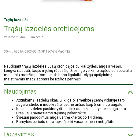
Trąšų lazdelės
Trąšų lazdelės orchidėjoms
Veikimo trukmė – 3 mėnesiai
30 vnt, ASEJA, 6503-03, (NPK 15-7-8-2MgO-TE)
Naudojant trąšų lazdeles Jūsų orchidėjos puikiai žydės, augs ir vešės.
Lengva naudoti, taupu ir jokių rūpesčių. Šios ilgo veikimo trąšos su specialia
maistinių medžiagų formule užtikrina ilgalaikį, tolygų aprūpinimą
maistinėmis medžiagomis be rizikos pertręšti.
Naudojimas
Atitinkamą lazdelių skaičių iki galo įsmeikite į žemę viduryje tarp
augalo stiebo ir indo krašto, bet ne arčiau kaip 5 cm nuo augalo.
Kelias lazdeles paskirstykite aplink augalą. Laistykite kaip įprasta.
Praėjus 3 mėnesiams tręšimą pakartokite.
Šviežiai pasodintus augalus tręškite tik po 14 dienų.
Ramybės periodu (nuo lapkričio iki vasario mėn.) netręškite.
Dozavimas