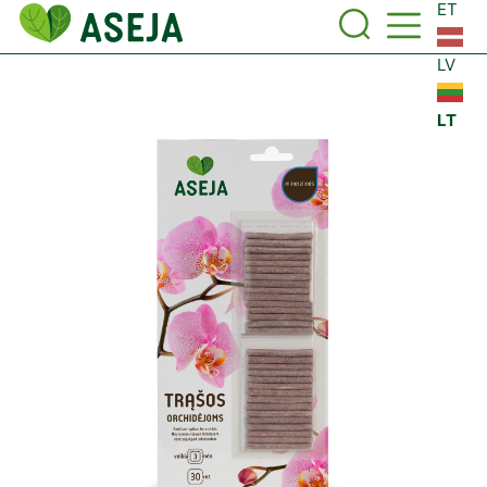
ET
LV
LT