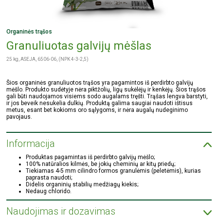
Organinės trąšos
Granuliuotas galvijų mėšlas
25 kg, ASEJA, 6506-06, (NPK 4-3-2,5)
Šios organinės granuliuotos trąšos yra pagamintos iš perdirbto galvijų
mėšlo. Produkto sudėtyje nėra piktžolių, ligų sukėlėjų ir kenkėjų. Šios trąšos
gali būti naudojamos visiems sodo augalams tręšti. Trąšas lengva barstyti,
ir jos beveik nesukelia dulkių. Produktą galima saugiai naudoti ištisus
metus, esant bet kokioms oro sąlygoms, ir nėra augalų nudeginimo
pavojaus.
Informacija
Produktas pagamintas iš perdirbto galvijų mėšlo;
100% natūralios kilmės, be jokių cheminių ar kitų priedų;
Tiekiamas 4-5 mm cilindro formos granulėmis (peletėmis), kurias
paprasta naudoti;
Didelis organinių stabilių medžiagų kiekis;
Nedaug chlorido.
Naudojimas ir dozavimas