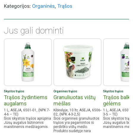
Šias trąšas galima naudoti ištisus metus, bet kokiu metų laiku.
Kategorijos:
Organinės
,
Trąšos
Rekomenduojama tręšti kas 2 – 3 mėn.
Dozavimas: apie 50 g / m2 (viena sauja prilygsta maždaug 50 g).
Berkite granules ant papurento drėgno dirvožemio (ne ant lapų). Jei
labai sausa, palaistykite.
Jus gali dominti
Skystos trąšos
Organinės trąšos
Skystos trąšos
Trąšos žydintiems
Granuliuotas vištų
Trąšos balk
augalams
mėšlas
gėlėms
1 L, ASEJA, 6501-01, (NPK 7-
Kibirėlyje, 10 ltr, ASEJA, 6506-
1 L, ASEJA, 6501-0
4-6 – TE)
02, (NPK 4-3-2,5)
3-5 – TE)
Šios skystos trąšos aprūpina
Šios organinės granuliuotos
Šios skystos trąš
Jūsų augalus būtinomis
trąšos yra pagamintos iš
Jūsų augalus būt
maistinėmis medžiagomis.
perdirbto vištų mėšlo.
maistinėmis medž
Produkto sudėtyje nėra