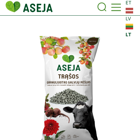
ET
LV
LT