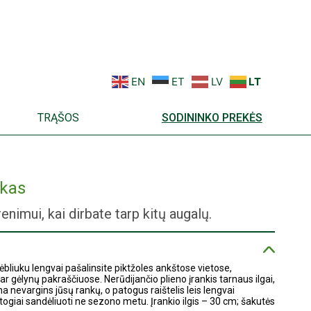
EN
ET
LV
LT
TRĄŠOS
SODININKO PREKĖS
ukas
enimui, kai dirbate tarp kitų augalų.
grėbliuku lengvai pašalinsite piktžoles ankštose vietose,
ar gėlynų pakraščiuose. Nerūdijančio plieno įrankis tarnaus ilgai,
evargins jūsų rankų, o patogus raištelis leis lengvai
atogiai sandėliuoti ne sezono metu. Įrankio ilgis – 30 cm; šakutės