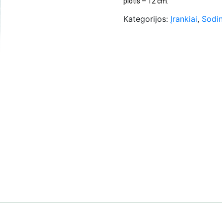
plotis – 12 cm.
Kategorijos:
Įrankiai
,
Sodin