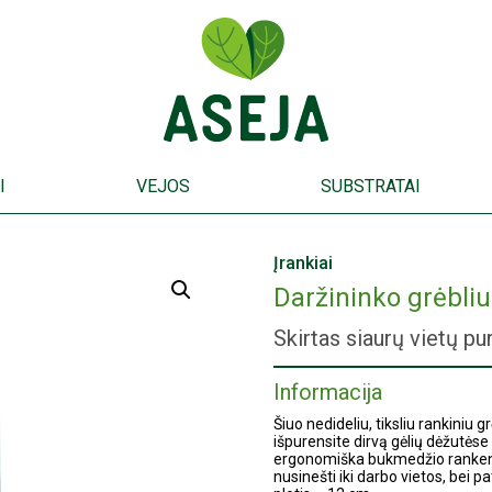
I
VEJOS
SUBSTRATAI
Įrankiai
Daržininko grėbli
Skirtas siaurų vietų pur
Informacija
Šiuo nedideliu, tiksliu rankiniu 
išpurensite dirvą gėlių dėžutėse 
ergonomiška bukmedžio rankena n
nusinešti iki darbo vietos, bei p