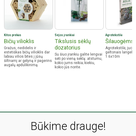
Kitos prekės
Sejos įrankiai
Agrotekstilė
Bičių vilioklis
Tikslusis sėklų
Šilauogėms
dozatorius
Gražus, nedidelis ir
Agrotekstilė, juod
estetiškas bičių vilioklis dar
geltonais langelia
Su šiuo įrankiu galite lengvai
labiau vilios bites į jūsų
1.6x10m
sėti po vieną sėklą: atstumu,
šiltnamį ar gėlyną ir pagerins
kokio jums reikia; kiekiu,
augalų apdulikinimą.
kokio jūs norite.
Būkime drauge!