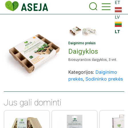
ET
LV
LT
Daiginimo prekės
Daigyklos
Biosuyrančios daigyklos, 3 vnt.
Kategorijos:
Daiginimo
prekės
,
Sodininko prekės
Jus gali dominti