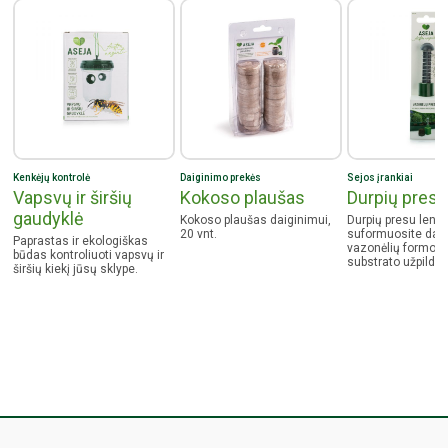
Kenkėjų kontrolė
Daiginimo prekės
Sejos įrankiai
Vapsvų ir širšių
Kokoso plaušas
Durpių pres
gaudyklė
Kokoso plaušas daiginimui,
Durpių presu lengv
20 vnt.
suformuosite dai
Paprastas ir ekologiškas
vazonėlių formos 
būdas kontroliuoti vapsvų ir
substrato užpildus
širšių kiekį jūsų sklype.