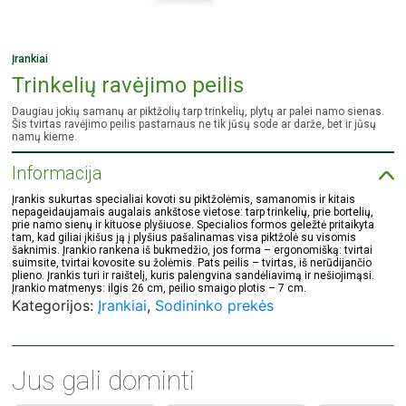
Įrankiai
Trinkelių ravėjimo peilis
Daugiau jokių samanų ar piktžolių tarp trinkelių, plytų ar palei namo sienas.
Šis tvirtas ravėjimo peilis pastarnaus ne tik jūsų sode ar darže, bet ir jūsų
namų kieme.
Informacija
Įrankis sukurtas specialiai kovoti su piktžolėmis, samanomis ir kitais
nepageidaujamais augalais ankštose vietose: tarp trinkelių, prie bortelių,
prie namo sienų ir kituose plyšiuose. Specialios formos geležtė pritaikyta
tam, kad giliai įkišus ją į plyšius pašalinamas visa piktžolė su visomis
šaknimis. Įrankio rankena iš bukmedžio, jos forma – ergonomišką: tvirtai
suimsite, tvirtai kovosite su žolėmis. Pats peilis – tvirtas, iš nerūdijančio
plieno. Įrankis turi ir raištelį, kuris palengvina sandėliavimą ir nešiojimąsi.
Įrankio matmenys: ilgis 26 cm, peilio smaigo plotis – 7 cm.
Kategorijos:
Įrankiai
,
Sodininko prekės
Jus gali dominti