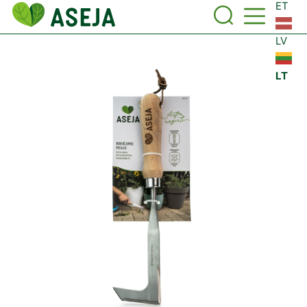
ET
LV
LT