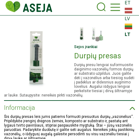
ET
LV
LT
Sejos įrankiai
Durpių presas
Durpių presu lengvai suformuosite
daiginimo vazonėlių formos durpių
ar substrato užpildus. Juos galite
dėti į vazonėlius arba tiesiog sudėti
į padėklus ar didesnius auginimo
lovelius. Augalui išdygus lengvai
perkelsite tiesiai į dirvą šiltnamyje
ar lauke. Sutaupysite: nereikės pirkti vazonėlių.
Informacija
Šis durpių presas leis jums patiems formuoti presuotus durpių „vazonėlius“.
Pripildykite įrenginį drėgnos žemės, komposto ar substrato ir, pastatę ant
lygaus tvirto paviršiaus, stipriai paspauskite mygtuką. Štai – jūsų vazonėlis
paruoštas. Padarykite duobutę ir galite sėti augalus. Nereikės jokių pastikinių
vazonėlių, o išdygusį augalą galėsite persodinti su visu vazonėliu tiesiai į
dirvą lauke ar šiltnamyje.