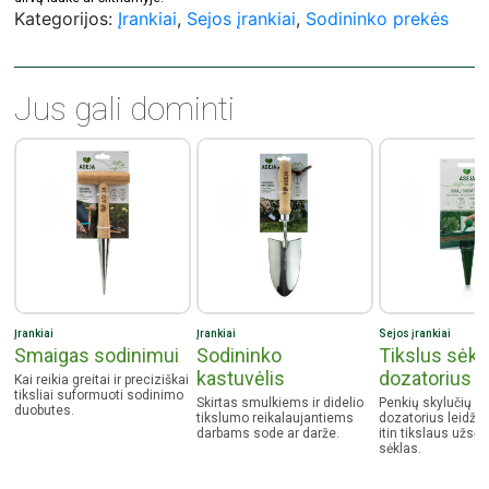
Kategorijos:
Įrankiai
,
Sejos įrankiai
,
Sodininko prekės
Jus gali dominti
Įrankiai
Įrankiai
Sejos įrankiai
Smaigas sodinimui
Sodininko
Tikslus sėkl
kastuvėlis
dozatorius
Kai reikia greitai ir preciziškai
tiksliai suformuoti sodinimo
Skirtas smulkiems ir didelio
Penkių skylučių sė
duobutes.
tikslumo reikalaujantiems
dozatorius leidžia
darbams sode ar darže.
itin tikslaus užsėj
sėklas.