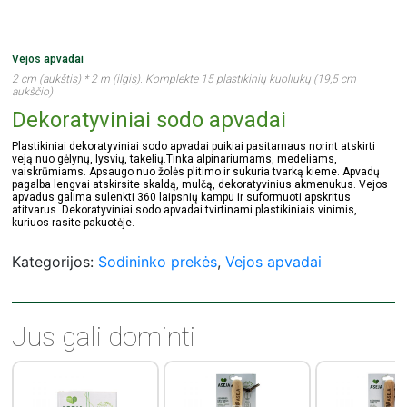
Vejos apvadai
2 cm (aukštis) * 2 m (ilgis). Komplekte 15 plastikinių kuoliukų (19,5 cm
aukščio)
Dekoratyviniai sodo apvadai
Plastikiniai dekoratyviniai sodo apvadai puikiai pasitarnaus norint atskirti
veją nuo gėlynų, lysvių, takelių.Tinka alpinariumams, medeliams,
vaiskrūmiams. Apsaugo nuo žolės plitimo ir sukuria tvarką kieme. Apvadų
pagalba lengvai atskirsite skaldą, mulčą, dekoratyvinius akmenukus. Vejos
apvadus galima sulenkti 360 laipsnių kampu ir suformuoti apskritus
atitvarus. Dekoratyviniai sodo apvadai tvirtinami plastikiniais vinimis,
kuriuos rasite pakuotėje.
Kategorijos:
Sodininko prekės
,
Vejos apvadai
Jus gali dominti