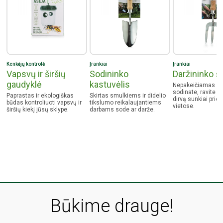
Kenkėjų kontrolė
Įrankiai
Įrankiai
Vapsvų ir širšių
Sodininko
Daržininko š
gaudyklė
kastuvėlis
Nepakeičiamas įra
sodinate, ravite a
Paprastas ir ekologiškas
Skirtas smulkiems ir didelio
dirvą sunkiai pri
būdas kontroliuoti vapsvų ir
tikslumo reikalaujantiems
vietose.
širšių kiekį jūsų sklype.
darbams sode ar darže.
Būkime drauge!