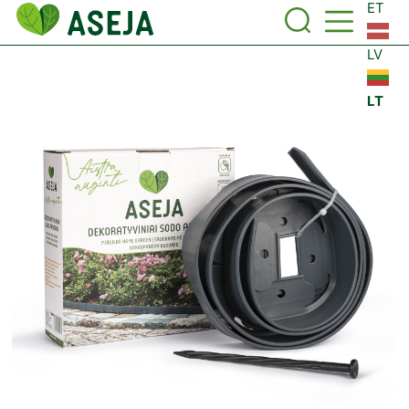
ET
LV
LT