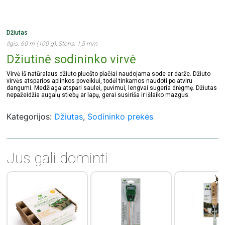
Džiutas
Ilgis: 60 m (100 g); Storis: 1,5 mm
Džiutinė sodininko virvė
Virvė iš natūralaus džiuto pluošto plačiai naudojama sode ar darže. Džiuto
virvės atsparios aplinkos poveikiui, todėl tinkamos naudoti po atviru
dangumi. Medžiaga atspari saulei, puvimui, lengvai sugeria drėgmę. Džiutas
nepažeidžia augalų stiebų ar lapų, gerai susiriša ir išlaiko mazgus.
Kategorijos:
Džiutas
,
Sodininko prekės
Jus gali dominti