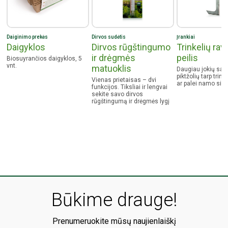
Daiginimo prekės
Dirvos sudėtis
Įrankiai
Daigyklos
Dirvos rūgštingumo
Trinkelių rav
ir drėgmės
peilis
Biosuyrančios daigyklos, 5
vnt.
matuoklis
Daugiau jokių sa
piktžolių tarp trinke
Vienas prietaisas – dvi
ar palei namo sie
funkcijos. Tiksliai ir lengvai
sekite savo dirvos
rūgštingumą ir drėgmės lygį
Būkime drauge!
Prenumeruokite mūsų naujienlaiškį