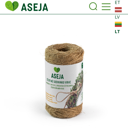
ET
LV
LT