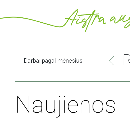
palaistyti savo augalų ir
Darbai pagal mėnesius
PLAČIAU
Naujienos