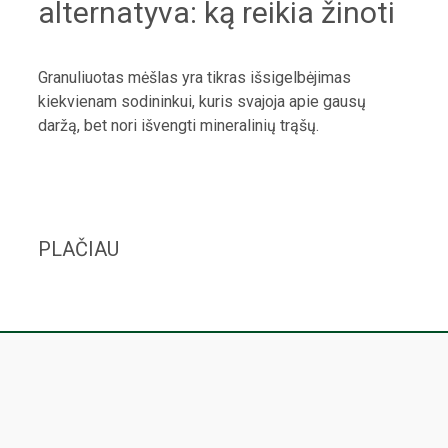
alternatyva: ką reikia žinoti
Granuliuotas mėšlas yra tikras išsigelbėjimas
kiekvienam sodininkui, kuris svajoja apie gausų
daržą, bet nori išvengti mineralinių trąšų.
PLAČIAU