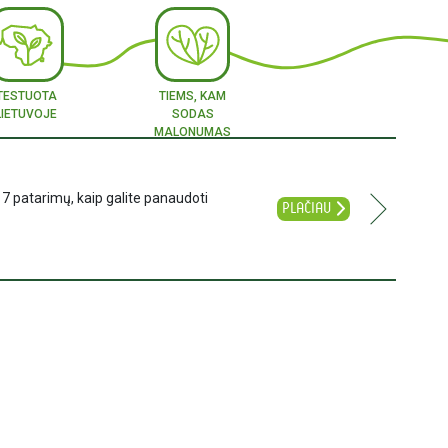
TESTUOTA
TIEMS, KAM
LIETUVOJE
SODAS
MALONUMAS
S
V
K
B
G
B
R
S
L
G
17 patarimų, kaip galite panaudoti
PLAČIAU