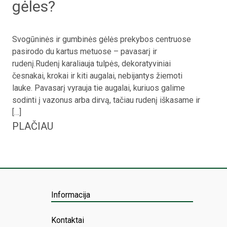
gėles?
Svogūninės ir gumbinės gėlės prekybos centruose
pasirodo du kartus metuose – pavasarį ir
rudenį.Rudenį karaliauja tulpės, dekoratyviniai
česnakai, krokai ir kiti augalai, nebijantys žiemoti
lauke. Pavasarį vyrauja tie augalai, kuriuos galime
sodinti į vazonus arba dirvą, tačiau rudenį iškasame ir
[…]
PLAČIAU
Informacija
Kontaktai