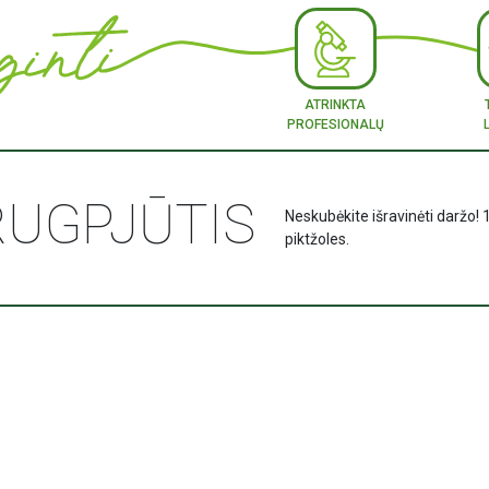
ATRINKTA
PROFESIONALŲ
RUGPJŪTIS
Neskubėkite išravinėti daržo! 
piktžoles.