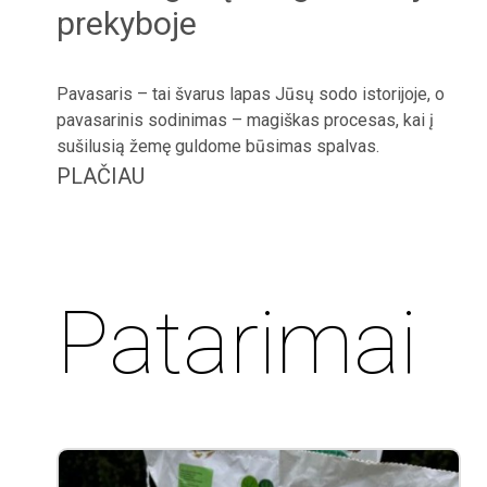
prekyboje
Pavasaris – tai švarus lapas Jūsų sodo istorijoje, o
pavasarinis sodinimas – magiškas procesas, kai į
sušilusią žemę guldome būsimas spalvas.
PLAČIAU
Patarimai