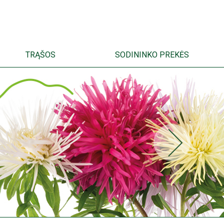
TRĄŠOS
SODININKO PREKĖS
EN
ET
LV
LT