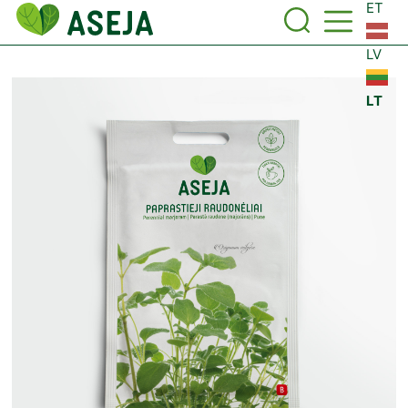
ET
LV
LT