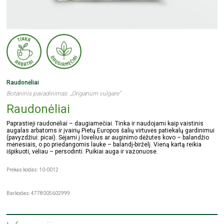
Raudonėliai
Botaninis pavadinimas: „Origanum vulgare“
Raudonėliai
Paprastieji raudonėliai – daugiamečiai. Tinka ir naudojami kaip vaistinis
augalas arbatoms ir įvairių Pietų Europos šalių virtuvės patiekalų gardinimui
(pavyzdžiui: picai). Sėjami į lovelius ar auginimo dėžutes kovo – balandžio
mėnesiais, o po priedangomis lauke – balandį-birželį. Vieną kartą reikia
išpikuoti, vėliau – persodinti. Puikiai auga ir vazonuose.
Prekės kodas: 10-0012
Barkodas: 4778005602999