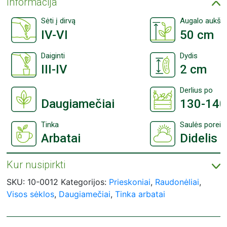
Informacija
Sėti į dirvą
Augalo aukšti
IV-VI
50 cm
Daiginti
Dydis
III-IV
2 cm
Derlius po
Daugiamečiai
130-140
Tinka
Saulės poreiki
Arbatai
Didelis
Kur nusipirkti
ASEJA sėklų įsigykite prekybos centruose visoje Lietuvoje:
Prekybos centrai „Agroaibė“;
SKU:
10-0012
Kategorijos:
Prieskoniai
,
Raudonėliai
,
Prekybos centrai „Bikuva“;
Visos sėklos
,
Daugiamečiai
,
Tinka arbatai
Prekybos centrai „Čia Market“;
Prekybos centrai „Gulbelė“;
Prekybos centrai „IKI“;
Prekybos centrai „Moki Veži“;
Prekybos centrai „Norfa“;