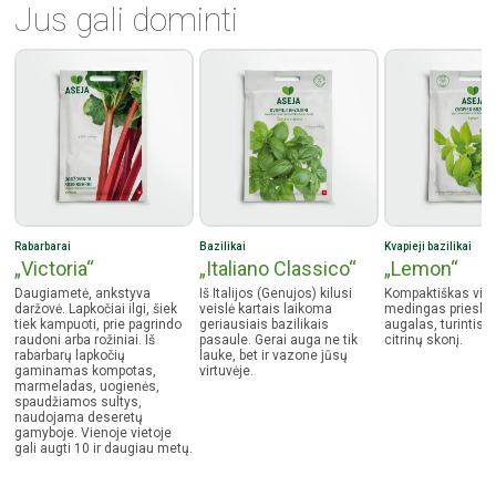
Prekybos centrai „RIMI“;
Jus gali dominti
Prekybos centrai „Stilsena“;
Prekybos centrai „Svaita“;
Prekybos centrai „Utenos prekyba“;
Prekybos centrai „Žirnis“.
Rabarbarai
Bazilikai
Kvapieji bazilikai
„Victoria“
„Italiano Classico“
„Lemon“
Daugiametė, ankstyva
Iš Italijos (Genujos) kilusi
Kompaktiškas vie
daržovė. Lapkočiai ilgi, šiek
veislė kartais laikoma
medingas priesko
tiek kampuoti, prie pagrindo
geriausiais bazilikais
augalas, turintis ba
raudoni arba rožiniai. Iš
pasaule. Gerai auga ne tik
citrinų skonį.
rabarbarų lapkočių
lauke, bet ir vazone jūsų
gaminamas kompotas,
virtuvėje.
marmeladas, uogienės,
spaudžiamos sultys,
naudojama deseretų
gamyboje. Vienoje vietoje
gali augti 10 ir daugiau metų.