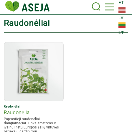
ET
LV
Raudonėliai
LT
Raudonėliai
Raudonėliai
Paprastieji raudonėliai –
daugiamečiai. Tinka arbatoms ir
įvairių Pietų Europos šalių virtuvės
patiekalų gardinimui.