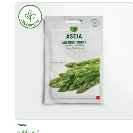
Smidrai
„Pablo F1“