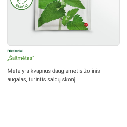
Prieskoniai
„Šaltmėtės“
Mėta yra kvapnus daugiametis žolinis
augalas, turintis saldų skonį.