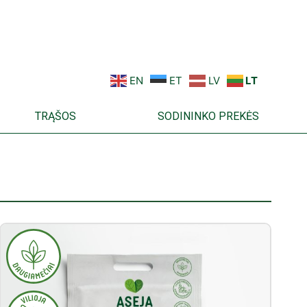
EN
ET
LV
LT
TRĄŠOS
SODININKO PREKĖS