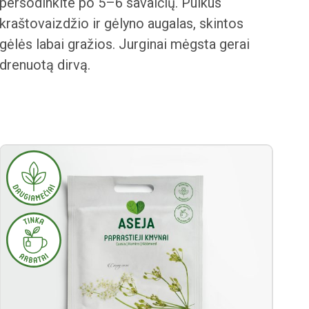
persodinkite po 5–6 savaičių. Puikus
kraštovaizdžio ir gėlyno augalas, skintos
gėlės labai gražios. Jurginai mėgsta gerai
drenuotą dirvą.