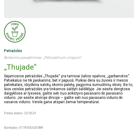
Petražolės
Botaninis pavadinimas: „Petroselinum crispum“
„Thujade“
Sėjamosios petražolės „Thujade“ yra tamsiai žalios spalvos, „garbanotos“.
Patiekalus ne tik paskanins, bet ir papuoš. Puikiai dera su žuvies ir mėsos
patiekalais, išryškina salotų skonio paletę, pagyvina sumuštinių skonį. Be to,
šios veislės petražolės yra tinkamos šaldyti šaldiklyje. Jei sėsite dengtose
daigyklose ar lysvėse, galite sėti nuo ankstyvo pavasario iki pavasario
vidurio. Jei sėsite atviroje dirvoje – galite sėti nuo pavasario vidurio iki
vasaros vidurio. Veislė gana atspari žemai temperatūrai.
Prekės kodas: 20-0524
Barkodas: 4778005603088