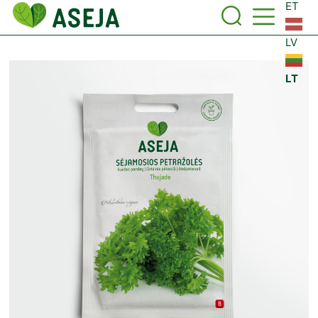
ET
LV
LT