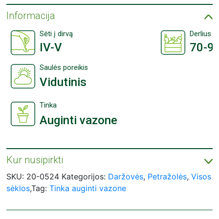
Informacija
Sėti į dirvą
Derlius p
IV-V
70-90
Saulės poreikis
Vidutinis
Tinka
Auginti vazone
Kur nusipirkti
ASEJA sėklų įsigykite prekybos centruose visoje Lietuvoje:
Prekybos centrai „Agroaibė“;
SKU:
20-0524
Kategorijos:
Daržovės
,
Petražolės
,
Visos
Prekybos centrai „Bikuva“;
sėklos
,Tag:
Tinka auginti vazone
Prekybos centrai „Čia Market“;
Prekybos centrai „Gulbelė“;
Prekybos centrai „IKI“;
Prekybos centrai „Moki Veži“;
Prekybos centrai „Norfa“;