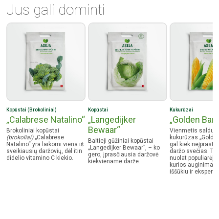
Prekybos centrai „RIMI“;
Jus gali dominti
Prekybos centrai „Stilsena“;
Prekybos centrai „Svaita“;
Prekybos centrai „Utenos prekyba“;
Prekybos centrai „Žirnis“.
Kopūstai (Brokoliniai)
Kopūstai
Kukurūzai
„Calabrese Natalino“
„Langedijker
„Golden Ban
Bewaar“
Brokoliniai kopūstai
Vienmetis saldus
(brokoliai)
„Calabrese
kukurūzas „Golde
Baltieji gūžiniai kopūstai
Natalino“ yra laikomi viena iš
gal kiek neįprasta
„Langedijker Bewaar”, – ko
sveikiausių daržovių, dėl itin
daržo svečias. Tač
gero, įprasčiausia daržovė
didelio vitamino C kiekio.
nuolat populiarėja
kiekviename darže.
kurios auginimas 
iššūkiu ir eksperi