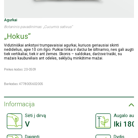
Agurkai
Botaninis pavadinimas: „Cucumis sativus“
„Hokus“
Vidutiniškai ankstyvi trumpavaisiai agurkai, kuriuos geriausiai skinti
nedidelius, apie 10 cm ilgio. Puikiai tinka ir daržui be šiltnamio, nes gali augti
tiek vertikaliai, tiek ir ant žemės. Skonis – saldokas, daržovė traški, su
mažais kauburėliais ant odelės, sėklyčių minkštime mažai.
Prekės kodas: 20-0509
Barkodas: 4778005602005
Informacija
Sėti į dirvą
Augalo aukš
V
Iki 180
Daiginti
Dydis