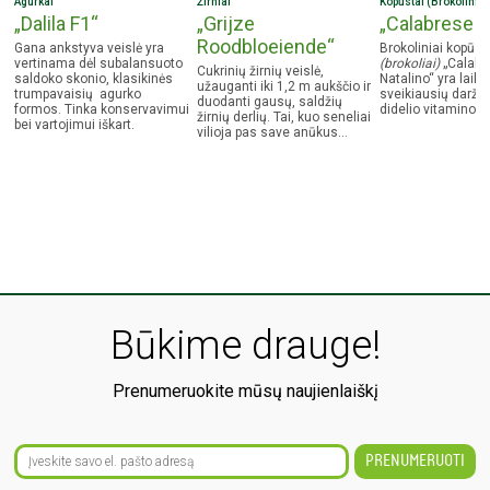
Agurkai
Žirniai
Kopūstai (Brokoliniai
nunyksta. Arba priežastis gali būti ir tai, kad jūsų šiltnamyje trūksta
– 4 stipriausius ir grąžiausius daigelius.
„Dalila F1“
„Grijze
„Calabrese N
vabzdžių, kurie perneša žiedadulkes. Reikėtų pasirūpinti, kad
šiltnamyje atsirastų daugiau vabzdžių, bičių traukos objektų, kurie
Roodbloeiende“
Gana ankstyva veislė yra
Brokoliniai kopūst
priviliotų daugiau skraidančių gyvių. Tam galite naudoti
ASEJA Bičių ir
vertinama dėl subalansuoto
(brokoliai)
„Calabr
ASEJA Vabzdžių
vilioklius. Senieji daržininkai, kartais moteriškus
Cukrinių žirnių veislė,
saldoko skonio, klasikinės
Natalino“ yra laiko
žiedus apdulkina rankiniu būdu: nuskynę vyrišką agurko augalo žiedą,
užauganti iki 1,2 m aukščio ir
trumpavaisių agurko
sveikiausių daržovi
juo paliečia moterišką žiedą ir taip perneša žiedadulkes.
duodanti gausų, saldžių
formos. Tinka konservavimui
didelio vitamino C 
Kodėl mano agurkų derlius pagelto?
Tai reiškia, kad jūsų agurkai
žirnių derlių. Tai, kuo seneliai
bei vartojimui iškart.
pernoko. Juos būtina nuskinti nuo augalo.
vilioja pas save anūkus…
Būkime drauge!
Prenumeruokite mūsų naujienlaiškį