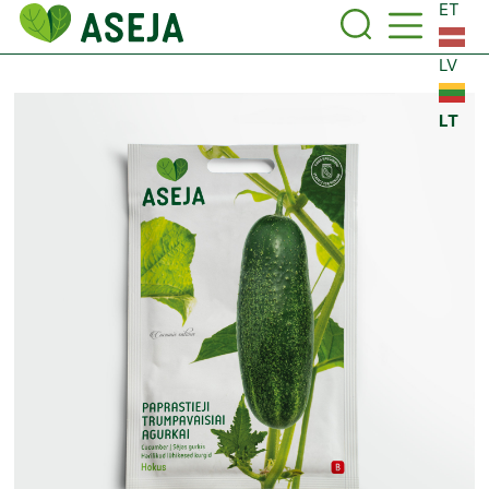
ET
LV
LT