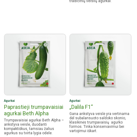
tradicinių veislių agurkai.
Agurkai
Agurkai
Paprastieji trumpavaisiai
„Dalila F1“
agurkai Beth Alpha
Gana ankstyva veislė yra vertinama
dėl subalansuoto saldoko skonio,
Trumpavaisiai agurkai Beth Alpha –
klasikinės trumpavaisių agurko
ankstyva veislė, duodanti
formos. Tinka konservavimui bei
kompaktiškus, tamsiau žalius
vartojimui iškart.
agurkus su tvirta lygia odele.