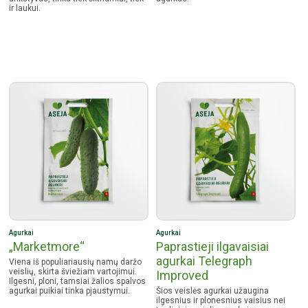
ir laukui.
Agurkai
Agurkai
„Marketmore“
Paprastieji ilgavaisiai
agurkai Telegraph
Viena iš populiariausių namų daržo
veislių, skirta šviežiam vartojimui.
Improved
Ilgesni, ploni, tamsiai žalios spalvos
agurkai puikiai tinka pjaustymui.
Šios veislės agurkai užaugina
ilgesnius ir plonesnius vaisius nei