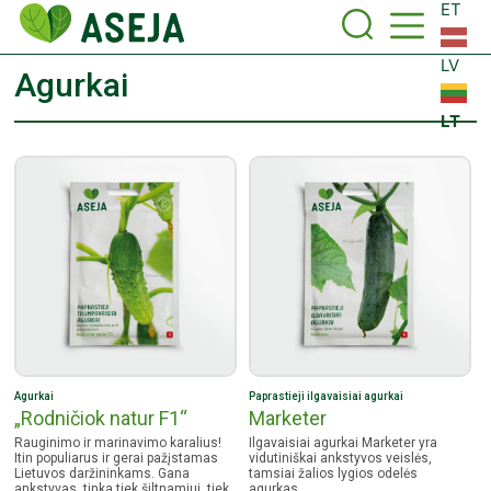
ET
LV
Agurkai
LT
Agurkai
Paprastieji ilgavaisiai agurkai
„Rodničiok natur F1“
Marketer
Rauginimo ir marinavimo karalius!
Ilgavaisiai agurkai Marketer yra
Itin populiarus ir gerai pažįstamas
vidutiniškai ankstyvos veislės,
Lietuvos daržininkams. Gana
tamsiai žalios lygios odelės
ankstyvas, tinka tiek šiltnamiui, tiek
agurkas.