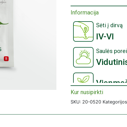
Informacija
Sėti į dirvą
IV-VI
Saulės porei
Vidutini
Vienmeč
Kur nusipirkti
ASEJA sėklų įsigykite prekybos 
Prekybos centrai „Agroai
SKU:
20-0520
Kategorijo
Prekybos centrai „Bikuva“
Prekybos centrai „Čia Mar
Prekybos centrai „Gulbelė
Prekybos centrai „IKI“;
Prekybos centrai „Moki Ve