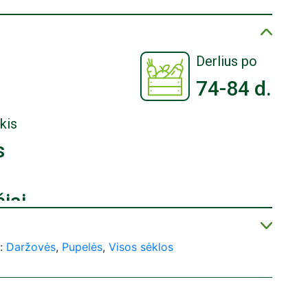
Derlius po
74-84 d.
kis
s
iai
centruose visoje Lietuvoje:
bė“;
s:
Daržovės
,
Pupelės
,
Visos sėklos
;
ket“;
“;
ži“;