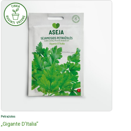
a“;
;
 prekyba“;
Petražolės
„Gigante D’Italia“