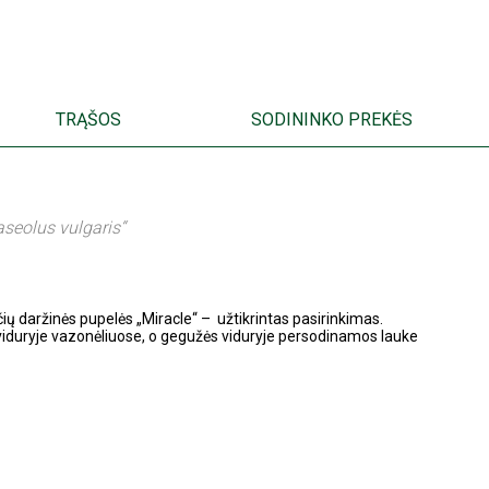
TRĄŠOS
SODININKO PREKĖS
EN
ET
LV
LT
seolus vulgaris“
ių daržinės pupelės „Miracle“ – užtikrintas pasirinkimas.
iduryje vazonėliuose, o gegužės viduryje persodinamos lauke