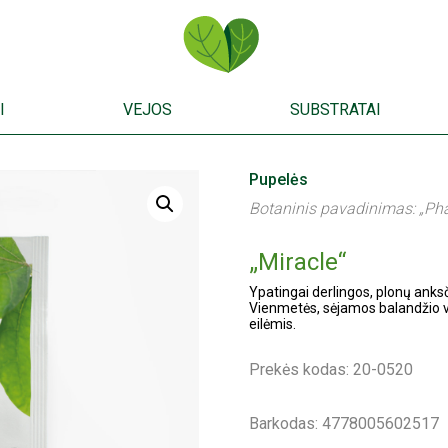
I
VEJOS
SUBSTRATAI
Pupelės
Botaninis pavadinimas: „Pha
„Miracle“
Ypatingai derlingos, plonų anksč
Vienmetės, sėjamos balandžio v
eilėmis.
Prekės kodas: 20-0520
Barkodas: 4778005602517