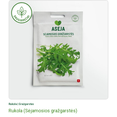
Prekybos centrai „Norfa“;
Prekybos centrai „RIMI“;
Prekybos centrai „Stilsen
Prekybos centrai „Svaita“
Prekybos centrai „Utenos
Prekybos centrai „Žirnis“.
Rukola | Gražgarstės
Rukola (Sėjamosios gražgarstės)