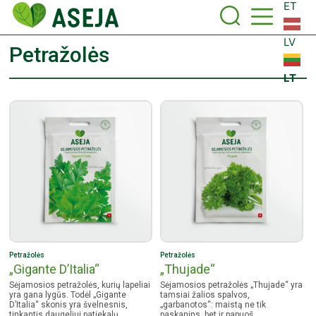
ET
LV
Petražolės
LT
Petražolės
Petražolės
„Gigante D’Italia“
„Thujade“
Sėjamosios petražolės, kurių lapeliai
Sėjamosios petražolės „Thujade“ yra
yra gana lygūs. Todėl „Gigante
tamsiai žalios spalvos,
D’Italia“ skonis yra švelnesnis,
„garbanotos“: maistą ne tik
tinkantis daugeliui patiekalų.
paskanins, bet ir papuoš.