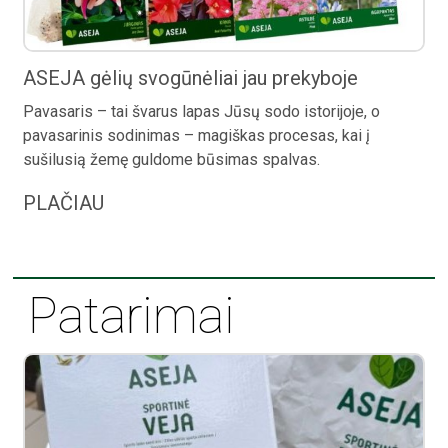
ASEJA gėlių svogūnėliai jau prekyboje
Pavasaris – tai švarus lapas Jūsų sodo istorijoje, o
pavasarinis sodinimas – magiškas procesas, kai į
sušilusią žemę guldome būsimas spalvas.
PLAČIAU
Patarimai