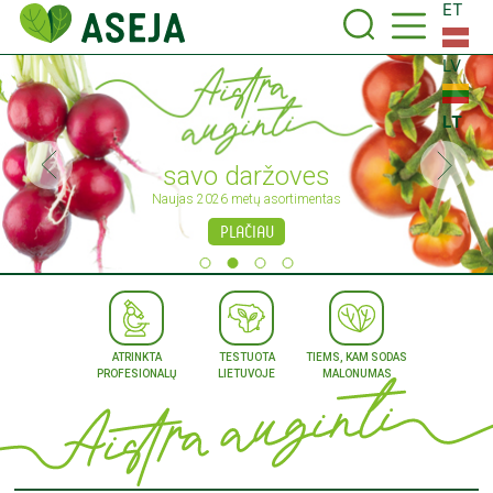
ET
LV
LT
savo daržoves
Naujas 2026 metų asortimentas
PLAČIAU
ATRINKTA
TESTUOTA
TIEMS, KAM SODAS
PROFESIONALŲ
LIETUVOJE
MALONUMAS