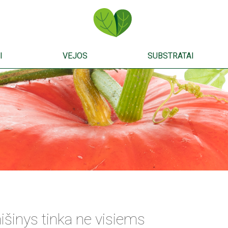
I
VEJOS
SUBSTRATAI
mišinys tinka ne visiems