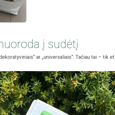
nuoroda į sudėtį
dekoratyviniais“ ar „universaliais“. Tačiau tai – tik e