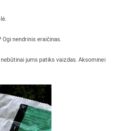
lė.
? Ogi nendrinis eraičinas.
i, nebūtinai jums patiks vaizdas. Aksominei