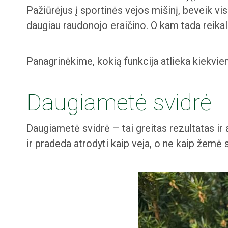
Pažiūrėjus į sportinės vejos mišinį, beveik v
daugiau raudonojo eraičino. O kam tada reikali
Panagrinėkime, kokią funkcija atlieka kiekviena 
Daugiametė svidrė
Daugiametė svidrė – tai greitas rezultatas ir a
ir pradeda atrodyti kaip veja, o ne kaip žemė s