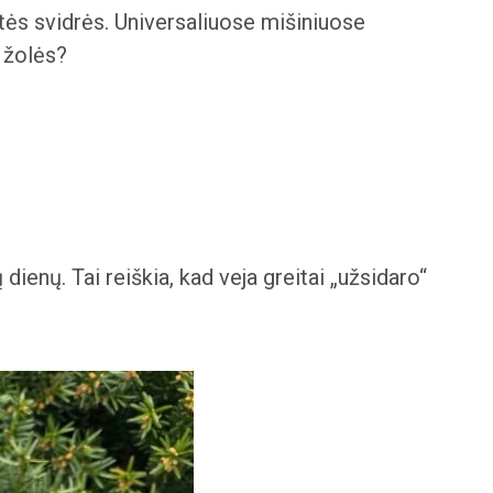
etės svidrės. Universaliuose mišiniuose
s žolės?
dienų. Tai reiškia, kad veja greitai „užsidaro“