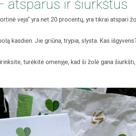
– atsparus ir šiurkštus
rtinė veja“ yra net 20 procentų, yra tikrai atspari žo
olą kasdien. Jie griūna, trypia, slysta. Kas išgyvens
sirinksite, turėkite omenyje, kad ši žolė gana šiurkšt