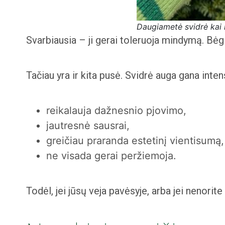
Daugiametė svidrė kai n
Svarbiausia – ji gerai toleruoja mindymą. Bėgio
Tačiau yra ir kita pusė. Svidrė auga gana intens
reikalauja dažnesnio pjovimo,
jautresnė sausrai,
greičiau praranda estetinį vientisumą, 
ne visada gerai peržiemoja.
Todėl, jei jūsų veja pavėsyje, arba jei nenorite