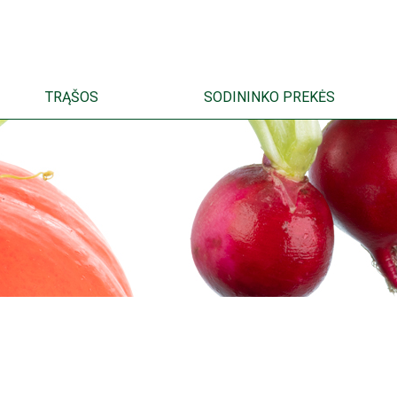
TRĄŠOS
SODININKO PREKĖS
EN
ET
LV
LT