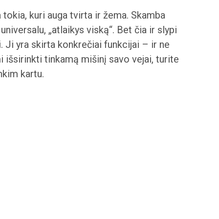
tokia, kuri auga tvirta ir žema. Skamba
 universalu, „atlaikys viską“. Bet čia ir slypi
. Ji yra skirta konkrečiai funkcijai – ir ne
išsirinkti tinkamą mišinį savo vejai, turite
nkim kartu.