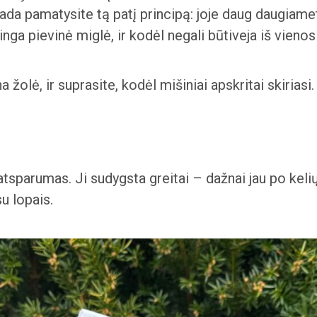
isada pamatysite tą patį principą: joje daug daugiam
nga pievinė miglė, ir kodėl negali būtiveja iš vieno
žolė, ir suprasite, kodėl mišiniai apskritai skiriasi.
tsparumas. Ji sudygsta greitai – dažnai jau po kelių 
u lopais.