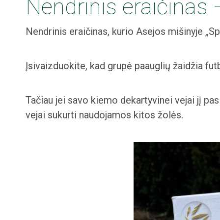
Nendrinis eraičinas 
Nendrinis eraičinas, kurio Asejos mišinyje „Spo
Įsivaizduokite, kad grupė paauglių žaidžia futb
Tačiau jei savo kiemo dekartyvinei vejai jį pa
vejai sukurti naudojamos kitos žolės.