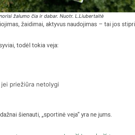
orisi žalumo čia ir dabar. Nuotr. L.Liubertaitė
jimas, žaidimai, aktyvus naudojimas – tai jos stiprio
yviai, todėl tokia veja:
jei priežiūra netolygi
 dažnai šienauti, „sportinė veja“ yra ne jums.