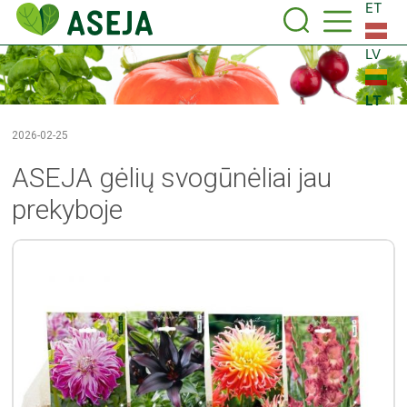
ET
LV
LT
2026-02-25
ASEJA gėlių svogūnėliai jau
prekyboje