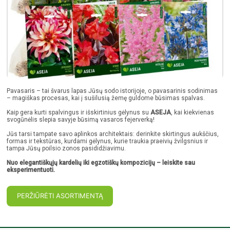
Pavasaris – tai švarus lapas Jūsų sodo istorijoje, o pavasarinis sodinimas
– magiškas procesas, kai į sušilusią žemę guldome būsimas spalvas.
Kaip gera kurti spalvingus ir išskirtinius gėlynus su
ASEJA
, kai kiekvienas
svogūnėlis slepia savyje būsimą vasaros fejerverką!
Jūs tarsi tampate savo aplinkos architektais: derinkite skirtingus aukščius,
formas ir tekstūras, kurdami gėlynus, kurie traukia praeivių žvilgsnius ir
tampa Jūsų poilsio zonos pasididžiavimu.
Nuo elegantiškųjų kardelių iki egzotiškų kompozicijų – leiskite sau
eksperimentuoti.
PERŽIŪRĖTI ASORTIMENTĄ