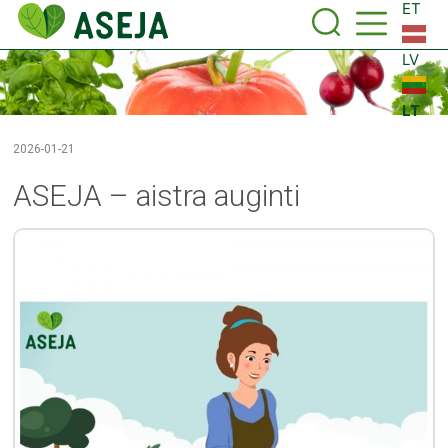
ET
LV
LT
2026-01-21
ASEJA – aistra auginti