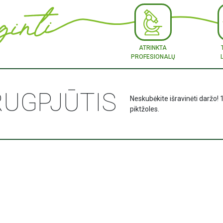
ATRINKTA
PROFESIONALŲ
RUGPJŪTIS
Neskubėkite išravinėti daržo! 
piktžoles.