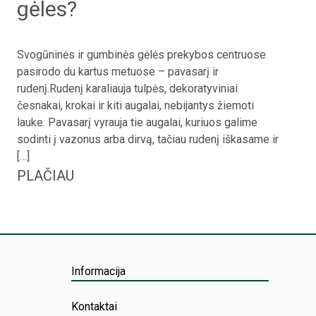
gėles?
Svogūninės ir gumbinės gėlės prekybos centruose
pasirodo du kartus metuose – pavasarį ir
rudenį.Rudenį karaliauja tulpės, dekoratyviniai
česnakai, krokai ir kiti augalai, nebijantys žiemoti
lauke. Pavasarį vyrauja tie augalai, kuriuos galime
sodinti į vazonus arba dirvą, tačiau rudenį iškasame ir
[…]
PLAČIAU
Informacija
Kontaktai