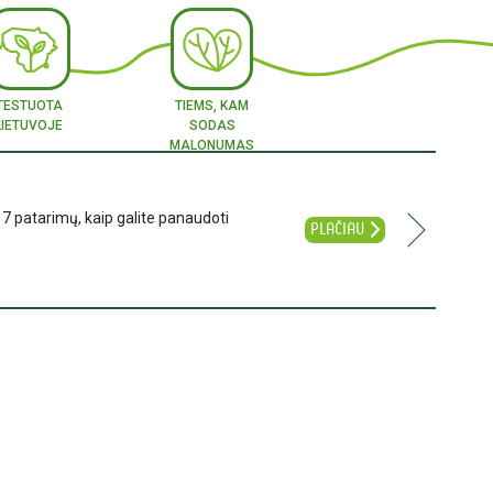
TESTUOTA
TIEMS, KAM
LIETUVOJE
SODAS
MALONUMAS
S
V
K
B
G
B
R
S
L
G
17 patarimų, kaip galite panaudoti
PLAČIAU