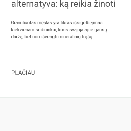
alternatyva: ką reikia žinoti
Granuliuotas mėšlas yra tikras išsigelbėjimas
kiekvienam sodininkui, kuris svajoja apie gausų
daržą, bet nori išvengti mineralinių trąšų.
PLAČIAU