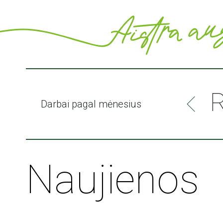
palaistyti savo augalų ir
Darbai pagal mėnesius
PLAČIAU
Naujienos