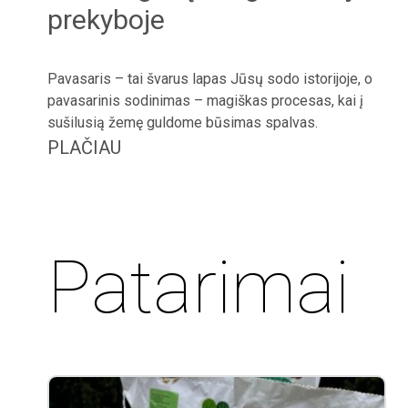
prekyboje
Pavasaris – tai švarus lapas Jūsų sodo istorijoje, o
pavasarinis sodinimas – magiškas procesas, kai į
sušilusią žemę guldome būsimas spalvas.
PLAČIAU
Patarimai