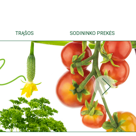
TRĄŠOS
SODININKO PREKĖS
EN
ET
LV
LT