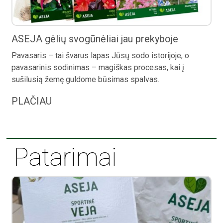
ASEJA gėlių svogūnėliai jau prekyboje
Pavasaris – tai švarus lapas Jūsų sodo istorijoje, o
pavasarinis sodinimas – magiškas procesas, kai į
sušilusią žemę guldome būsimas spalvas.
PLAČIAU
Patarimai