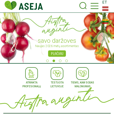
ET
LV
LT
savo daržoves
Naujas 2026 metų asortimentas
PLAČIAU
ATRINKTA
TESTUOTA
TIEMS, KAM SODAS
PROFESIONALŲ
LIETUVOJE
MALONUMAS