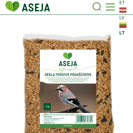
ET
LV
LT