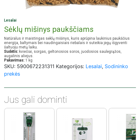
Lesalai
Sėklų mišinys paukščiams
Natūralus ir maistingas sėklų mišinys, kuris aprūpina laukinius paukščius
energija, baltymais bei naudingaisiais riebalais ir suteikia jėgų išgyventi
šaltuoju metų laiku.
Sudėtis:
kviečiai, sorgas, geltonosios soros, juodosios saulėgrąžos,
augalinis aliejus.
Pakavimas:
1 kg
SKU:
5900672231311
Kategorijos:
Lesalai
,
Sodininko
prekės
Jus gali dominti