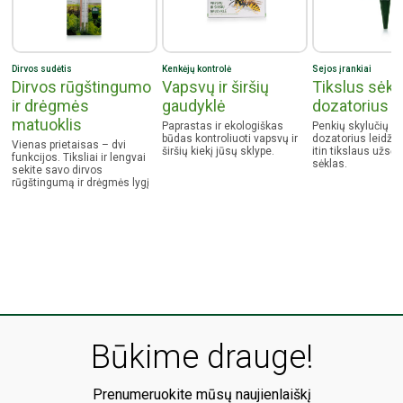
Dirvos sudėtis
Kenkėjų kontrolė
Sejos įrankiai
Dirvos rūgštingumo
Vapsvų ir širšių
Tikslus sėkl
ir drėgmės
gaudyklė
dozatorius
matuoklis
Paprastas ir ekologiškas
Penkių skylučių sė
būdas kontroliuoti vapsvų ir
dozatorius leidžia
Vienas prietaisas – dvi
širšių kiekį jūsų sklype.
itin tikslaus užsėj
funkcijos. Tiksliai ir lengvai
sėklas.
sekite savo dirvos
rūgštingumą ir drėgmės lygį
Būkime drauge!
Prenumeruokite mūsų naujienlaiškį