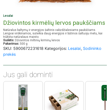
Lesalai
Džiovintos kirmėlių lervos paukščiams
Natūralus baltymų ir energijos šaltinis vabzdžialesiams paukščiams.
Lengvai virškinamos, suteikia daug energijos ir būtinos šaltuoju metu, kai
trūksta natūralaus maisto.
Sudėtis:
Džiovintos miltinių kirminų lervos
Pakavimas:
500 g
SKU:
5900672231618
Kategorijos:
Lesalai
,
Sodininko
prekės
Jus gali dominti