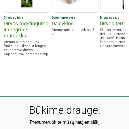
Dirvos sudėtis
Daiginimo prekės
Dirvos sudėtis
Dirvos rūgštingumo
Daigyklos
Dirvos term
ir drėgmės
Biosuyrančios daigyklos, 5
Skirtas tiems, kur
vnt.
rizikuoti ir pradėti
matuoklis
„iš akies”. Būkite vi
Vienas prietaisas – dvi
kad darbus praded
funkcijos. Tiksliai ir lengvai
žinokite dirvos te
sekite savo dirvos
rūgštingumą ir drėgmės lygį
Būkime drauge!
Prenumeruokite mūsų naujienlaiškį