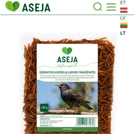
ET
LV
LT