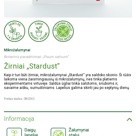
Mikrožalumynai
Botaninis pavadinimas: „Pisum sativum“
Žirniai „Stardust“
Kaip ir turi būti žirniai, mikrožalumynai „Stardust“ yra saldoko skonio. Ši rūšis
laikoma viena žaismingiausių iš mikrožalumynų, nes tinka platiems
eksperimentams virtuvėje. Saldūs ūgliai tinka salotoms, sriuboms ir,
savaime aišku, sumuštiniams. Lapelius galima skinti jau po septynių dienų.
Prekės kodas: 080343
Informacija
Daigų
Žalumynai
lapeliai
stalui