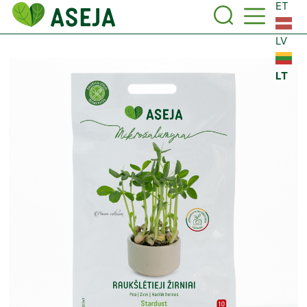
ET
LV
LT