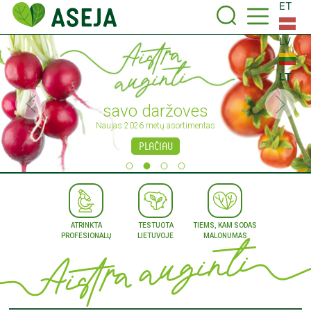
ET
LV
LT
savo daržoves
Naujas 2026 metų asortimentas
PLAČIAU
ATRINKTA
TESTUOTA
TIEMS, KAM SODAS
PROFESIONALŲ
LIETUVOJE
MALONUMAS