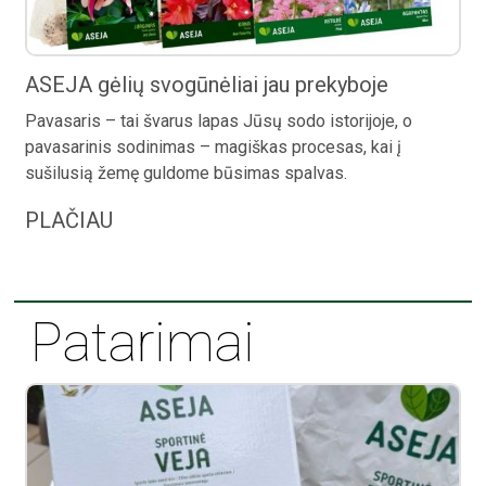
ASEJA gėlių svogūnėliai jau prekyboje
Pavasaris – tai švarus lapas Jūsų sodo istorijoje, o
pavasarinis sodinimas – magiškas procesas, kai į
sušilusią žemę guldome būsimas spalvas.
PLAČIAU
Patarimai