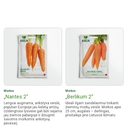
Morkos
Morkos
„Nantes 2“
„Berlikum 2“
Lengvai auginama, ankstyva veislė,
Ideali ilgam sandėlavimui tinkanti
populiari Europoje jau keletą amžių.
žieminių morkų veislė. Morkos apie
Uždengtose lysvėse gali būti sėjama
25 cm, augalas – derlingas,
jau žiemos pabaigoje ir džiuginti
prisitaikęs prie Lietuvos klimato.
savomis morkomis ankstyvą
pavasarį.