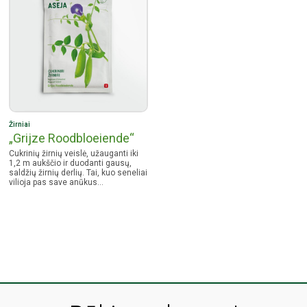
Žirniai
„Grijze Roodbloeiende“
Cukrinių žirnių veislė, užauganti iki
1,2 m aukščio ir duodanti gausų,
saldžių žirnių derlių. Tai, kuo seneliai
vilioja pas save anūkus…