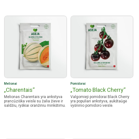
Melionai
Pomidorai
„Charentais“
„Tomato Black Cherry“
Melionas Charentais yra ankstyva
Valgomieji pomidorai Black Cherry
prancūziška veislė su žalia žieve ir
yra populiari ankstyva, aukštaūgė
saldžiu, ryškiai oranžiniu minkštimu.
vyšninio pomidoro veislė.