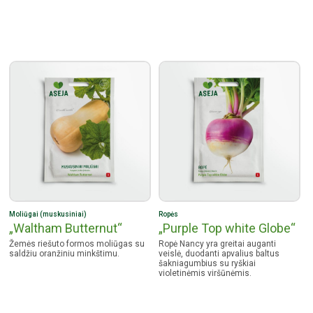
Moliūgai (muskusiniai)
Ropės
„Waltham Butternut“
„Purple Top white Globe“
Žemės riešuto formos moliūgas su
Ropė Nancy yra greitai auganti
saldžiu oranžiniu minkštimu.
veislė, duodanti apvalius baltus
šakniagumbius su ryškiai
violetinėmis viršūnėmis.