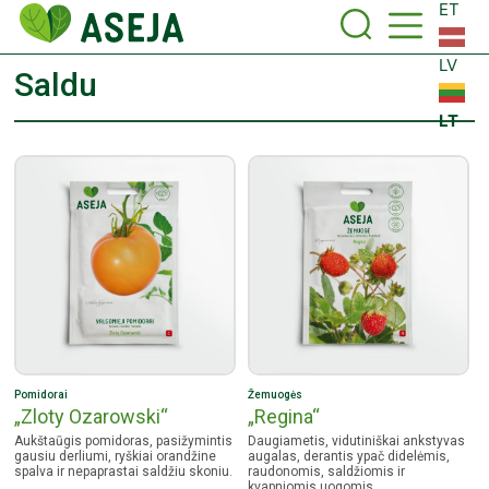
ET
LV
Saldu
LT
Pomidorai
Žemuogės
„Zloty Ozarowski“
„Regina“
Aukštaūgis pomidoras, pasižymintis
Daugiametis, vidutiniškai ankstyvas
gausiu derliumi, ryškiai orandžine
augalas, derantis ypač didelėmis,
spalva ir nepaprastai saldžiu skoniu.
raudonomis, saldžiomis ir
kvapniomis uogomis.