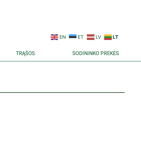
EN
ET
LV
LT
TRĄŠOS
SODININKO PREKĖS