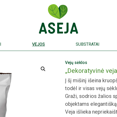
I
VEJOS
SUBSTRATAI
Vejų sėklos
„Dekoratyvinė veja
Į šį mišinį išeina kruo
todėl ir visas vejų sėk
Graži, sodrios žalios s
objektams elegantišką 
Veja išlieka nepriekaiš