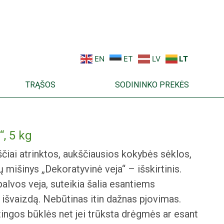
EN
ET
LV
LT
TRĄŠOS
SODININKO PREKĖS
“, 5 kg
pščiai atrinktos, aukščiausios kokybės sėklos,
lų mišinys „Dekoratyvinė veja“ – išskirtinis.
palvos veja, suteikia šalia esantiems
išvaizdą. Nebūtinas itin dažnas pjovimas.
tingos būklės net jei trūksta drėgmės ar esant