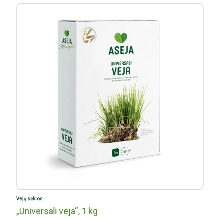
Prekybos centrai „Tau“;
Prekybos centrai „Žirnis“.
Vejų sėklos
„Universali veja“, 1 kg