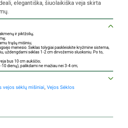
eali, elegantiška, šiuolaikiška veja skirta
amų.
akmenų ir piktžolių;
emę;
amu trąšų mišiniu;
rugsėjo mėnesio. Sėklas tolygiai paskleiskite kryžmine sistema,
liu, uždengdami sėklas 1-2 cm dirvožemio sluoksniu. Po to,
 veja bus 10 cm aukščio;
6 -10 dienų), palikdami ne mažiau nei 3-4 cm;
vožemio sluoksniui perdžiūti (veja praras estetinę išvaizdą).
centruose visoje Lietuvoje:
;
 vejos sėklų mišiniai
,
Vejos Sėklos
ket“;
os prekyba“;
“;
“;
“;
ži“;
;