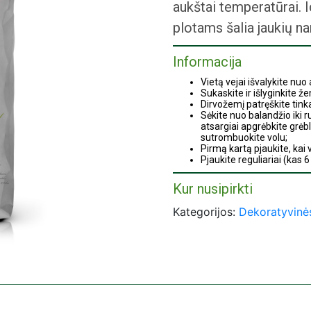
aukštai temperatūrai. Id
plotams šalia jaukių n
Informacija
Vietą vejai išvalykite nuo 
Sukaskite ir išlyginkite ž
Dirvožemį patręškite tink
Sėkite nuo balandžio iki 
atsargiai apgrėbkite grėb
sutrombuokite volu;
Pirmą kartą pjaukite, kai
Pjaukite reguliariai (kas 
Neleiskite viršutiniam dir
Kur nusipirkti
ASEJA sėklų įsigykite prekybos 
Prekybos centrai „Bikuva“
Kategorijos:
Dekoratyvinės
Prekybos centrai „Čia Mar
Prekybos centrai „Dainav
Prekybos centrai „Danuva
Prekybos centrai „Gulbelė
Prekybos centrai „IKI“;
Prekybos centrai „Indritus
Prekybos centrai „Moki Ve
Prekybos centrai „Norfa“;
Prekybos centrai „Svaita“