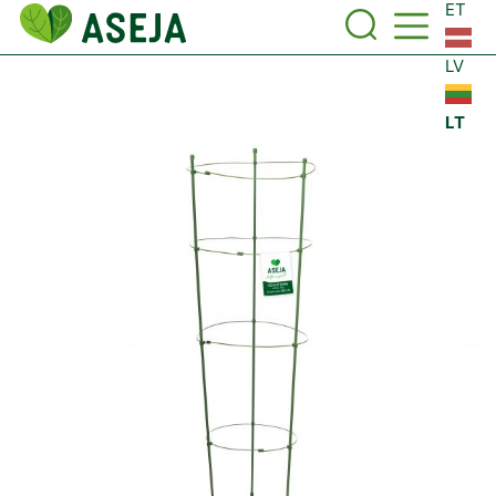
ET
LV
LT