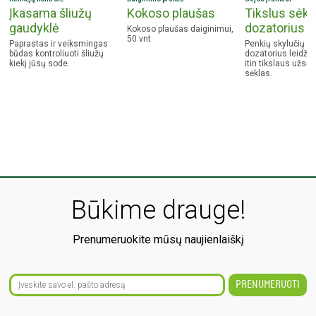
Įkasama šliužų
Kokoso plaušas
Tikslus sėkl
gaudyklė
dozatorius
Kokoso plaušas daiginimui,
50 vnt.
Paprastas ir veiksmingas
Penkių skylučių sė
būdas kontroliuoti šliužų
dozatorius leidžia
kiekį jūsų sode.
itin tikslaus užsėj
sėklas.
Būkime drauge!
Prenumeruokite mūsų naujienlaiškį