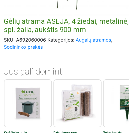
Gėlių atrama ASEJA, 4 žiedai, metalinė,
spl. žalia, aukštis 900 mm
SKU:
A692060006
Kategorijos:
Augalų atramos
,
Sodininko prekės
Jus gali dominti
Kenkėjų kontrolė
Daiginimo prekės
Sejos įrankiai