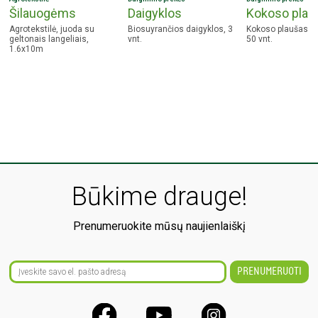
Šilauogėms
Daigyklos
Kokoso plau
Agrotekstilė, juoda su
Biosuyrančios daigyklos, 3
Kokoso plaušas da
geltonais langeliais,
vnt.
50 vnt.
1.6x10m
Būkime drauge!
Prenumeruokite mūsų naujienlaiškį