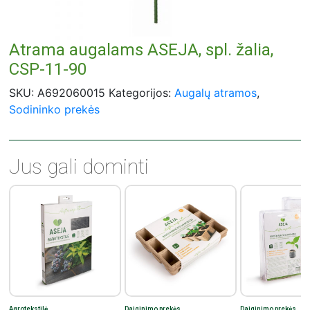
Atrama augalams ASEJA, spl. žalia,
CSP-11-90
SKU:
A692060015
Kategorijos:
Augalų atramos
,
Sodininko prekės
Jus gali dominti
Agrotekstilė
Daiginimo prekės
Daiginimo prekės