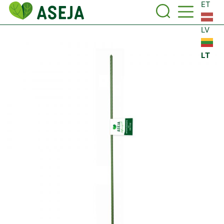
ET
LV
LT