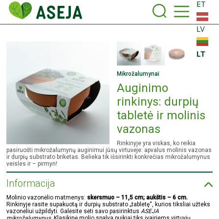
ET
LV
LT
Mikrožalumynai
Auginimo
rinkinys: durpių
tabletė ir molinis
vazonas
Rinkinyje yra viskas, ko reikia
pasiruošti mikrožalumynų auginimui jūsų virtuvėje: apvalus molinis vazonas
ir durpių substrato briketas. Belieka tik išsirinkti konkrečias mikrožalumynus
veisles ir – pirmyn!
Informacija
Molinio vazonėlio matmenys:
skersmuo – 11,5 cm; aukštis – 6 cm.
Rinkinyje rasite supakuotą ir durpių substrato „tabletę“, kurios tiksliai užteks
vazonėliui užpildyti. Galėsite sėti savo pasirinktus
ASEJA
mikrožalumynus.
Klasikinė molio spalva puikiai tiks įvairiems virtuvių