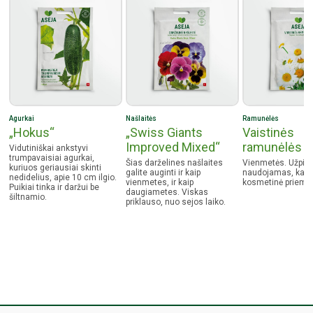
Agurkai
Našlaitės
Ramunėlės
„Hokus“
„Swiss Giants
Vaistinės
Improved Mixed“
ramunėlės
Vidutiniškai ankstyvi
trumpavaisiai agurkai,
Šias darželines našlaites
Vienmetės. Užpilas
kuriuos geriausiai skinti
galite auginti ir kaip
naudojamas, kaip 
nedidelius, apie 10 cm ilgio.
vienmetes, ir kaip
kosmetinė priemo
Puikiai tinka ir daržui be
daugiametes. Viskas
šiltnamio.
priklauso, nuo sejos laiko.