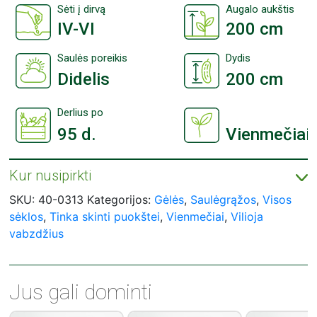
Sėti į dirvą
Augalo aukštis
IV-VI
200 cm
Saulės poreikis
Dydis
Didelis
200 cm
Derlius po
95 d.
Vienmečiai
Kur nusipirkti
ASEJA sėklų įsigykite prekybos centruose visoje Lietuvoje:
Prekybos centrai „Agroaibė“;
SKU:
40-0313
Kategorijos:
Gėlės
,
Saulėgrąžos
,
Visos
Prekybos centrai „Bikuva“;
sėklos
,
Tinka skinti puokštei
,
Vienmečiai
,
Vilioja
Prekybos centrai „Čia Market“;
Prekybos centrai „Gulbelė“;
vabzdžius
Prekybos centrai „IKI“;
Prekybos centrai „Moki Veži“;
Prekybos centrai „Norfa“;
Prekybos centrai „RIMI“;
Prekybos centrai „Stilsena“;
Jus gali dominti
Prekybos centrai „Svaita“;
Prekybos centrai „Utenos prekyba“;
Prekybos centrai „Žirnis“.