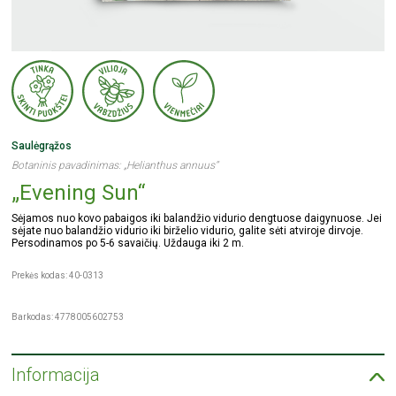
Saulėgrąžos
Botaninis pavadinimas: „Helianthus annuus“
„Evening Sun“
Sėjamos nuo kovo pabaigos iki balandžio vidurio dengtuose daigynuose. Jei
sėjate nuo balandžio vidurio iki birželio vidurio, galite sėti atviroje dirvoje.
Persodinamos po 5-6 savaičių. Uždauga iki 2 m.
Prekės kodas: 40-0313
Barkodas: 4778005602753
Informacija