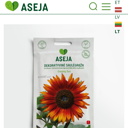
ET
LV
LT