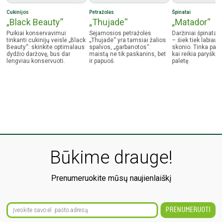
Cukinijos
Petražolės
Špinatai
„Black Beauty“
„Thujade“
„Matador“
Puikiai konservavimui
Sėjamosios petražolės
Daržiniai špinatai
tinkanti cukinijų veislė „Black
„Thujade“ yra tamsiai žalios
– šiek tiek labiau i
Beauty“: skinkite optimalaus
spalvos, „garbanotos“:
skonio. Tinka pat
dydžio daržovę, bus dar
maistą ne tik paskanins, bet
kai reikia paryškin
lengviau konservuoti.
ir papuoš.
paletę.
Būkime drauge!
Prenumeruokite mūsų naujienlaiškį