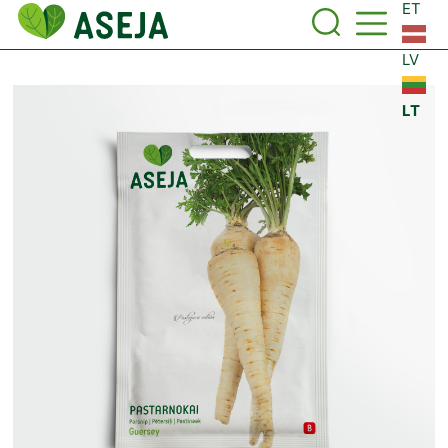
ET
LV
LT