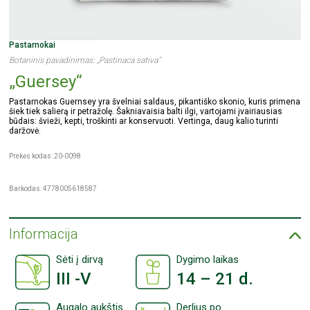
Pastarnokai
Botaninis pavadinimas: „Pastinaca sativa“
„Guersey“
Pastarnokas Guernsey yra švelniai saldaus, pikantiško skonio, kuris primena
šiek tiek salierą ir petražolę. Šakniavaisia balti ilgi, vartojami įvairiausias
būdais: švieži, kepti, troškinti ar konservuoti. Vertinga, daug kalio turinti
daržovė.
Prekės kodas: 20-0098
Barkodas: 4778005618587
Informacija
Sėti į dirvą
Dygimo laikas
III -V
14 – 21 d.
Augalo aukštis
Derlius po