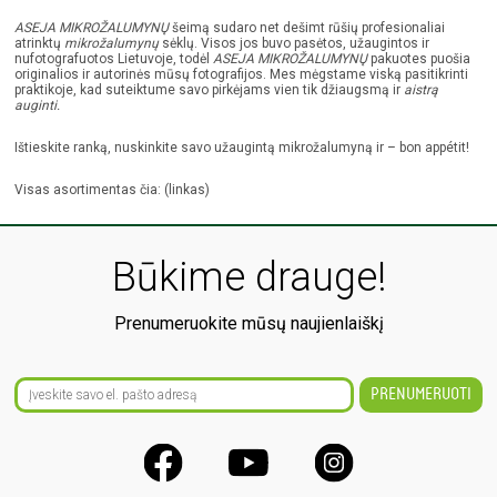
ASEJA MIKROŽALUMYNŲ
šeimą sudaro net dešimt rūšių profesionaliai
atrinktų
mikrožalumynų
sėklų. Visos jos buvo pasėtos, užaugintos ir
nufotografuotos Lietuvoje, todėl
ASEJA MIKROŽALUMYNŲ
pakuotes puošia
originalios ir autorinės mūsų fotografijos. Mes mėgstame viską pasitikrinti
praktikoje, kad suteiktume savo pirkėjams vien tik džiaugsmą ir
aistrą
auginti.
Ištieskite ranką, nuskinkite savo užaugintą mikrožalumyną ir – bon appétit!
Visas asortimentas čia: (linkas)
Būkime drauge!
Prenumeruokite mūsų naujienlaiškį