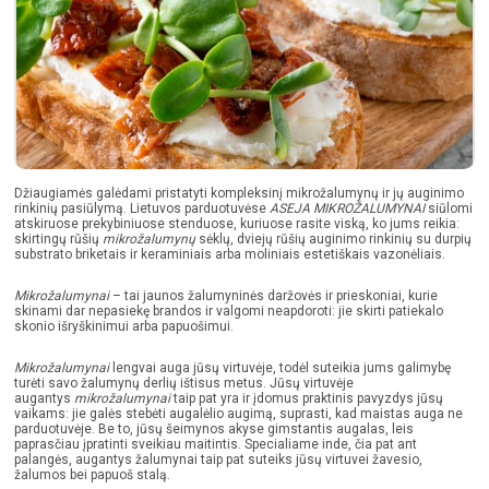
Džiaugiamės galėdami pristatyti kompleksinį mikrožalumynų ir jų auginimo
rinkinių pasiūlymą. Lietuvos parduotuvėse
ASEJA MIKROŽALUMYNAI
siūlomi
atskiruose prekybiniuose stenduose, kuriuose rasite viską, ko jums reikia:
skirtingų rūšių
mikrožalumynų
sėklų, dviejų rūšių auginimo rinkinių su durpių
substrato briketais ir keraminiais arba moliniais estetiškais vazonėliais.
Mikrožalumynai
– tai jaunos žalumyninės daržovės ir prieskoniai, kurie
skinami dar nepasiekę brandos ir valgomi neapdoroti: jie skirti patiekalo
skonio išryškinimui arba papuošimui.
Mikrožalumynai
lengvai auga jūsų virtuvėje, todėl suteikia jums galimybę
turėti savo žalumynų derlių ištisus metus. Jūsų virtuvėje
augantys
mikrožalumynai
taip pat yra ir įdomus praktinis pavyzdys jūsų
vaikams: jie galės stebėti augalėlio augimą, suprasti, kad maistas auga ne
parduotuvėje. Be to, jūsų šeimynos akyse gimstantis augalas, leis
paprasčiau įpratinti sveikiau maitintis. Specialiame inde, čia pat ant
palangės, augantys žalumynai taip pat suteiks jūsų virtuvei žavesio,
žalumos bei papuoš stalą.