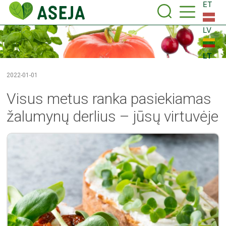
ET
LV
LT
2022-01-01
Visus metus ranka pasiekiamas
žalumynų derlius – jūsų virtuvėje