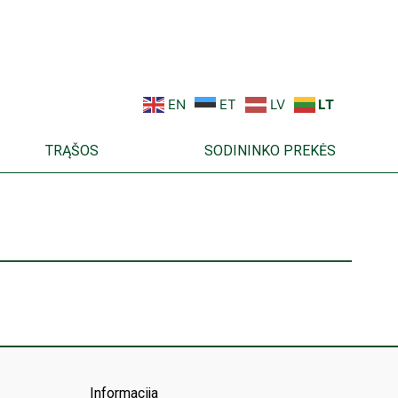
EN
ET
LV
LT
TRĄŠOS
SODININKO PREKĖS
Informacija