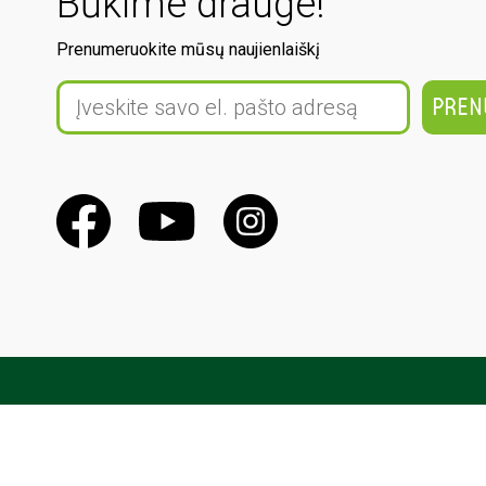
Būkime drauge!
Prenumeruokite mūsų naujienlaiškį