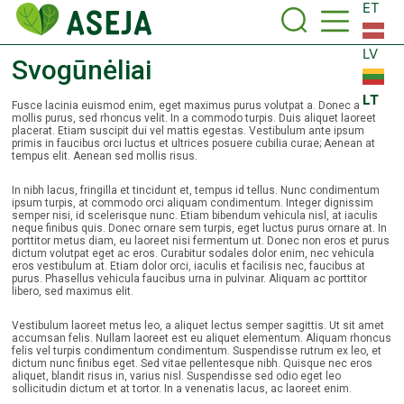
ET
LV
Svogūnėliai
LT
Fusce lacinia euismod enim, eget maximus purus volutpat a. Donec a
mollis purus, sed rhoncus velit. In a commodo turpis. Duis aliquet laoreet
placerat. Etiam suscipit dui vel mattis egestas. Vestibulum ante ipsum
primis in faucibus orci luctus et ultrices posuere cubilia curae; Aenean at
tempus elit. Aenean sed mollis risus.
In nibh lacus, fringilla et tincidunt et, tempus id tellus. Nunc condimentum
ipsum turpis, at commodo orci aliquam condimentum. Integer dignissim
semper nisi, id scelerisque nunc. Etiam bibendum vehicula nisl, at iaculis
neque finibus quis. Donec ornare sem turpis, eget luctus purus ornare at. In
porttitor metus diam, eu laoreet nisi fermentum ut. Donec non eros et purus
dictum volutpat eget ac eros. Curabitur sodales dolor enim, nec vehicula
eros vestibulum at. Etiam dolor orci, iaculis et facilisis nec, faucibus at
purus. Phasellus vehicula faucibus urna in pulvinar. Aliquam ac porttitor
libero, sed maximus elit.
Vestibulum laoreet metus leo, a aliquet lectus semper sagittis. Ut sit amet
accumsan felis. Nullam laoreet est eu aliquet elementum. Aliquam rhoncus
felis vel turpis condimentum condimentum. Suspendisse rutrum ex leo, et
dictum nunc finibus eget. Sed vitae pellentesque nibh. Quisque nec eros
aliquet, blandit risus in, varius nisl. Suspendisse sed odio eget leo
sollicitudin dictum et at tortor. In a venenatis lacus, ac laoreet enim.