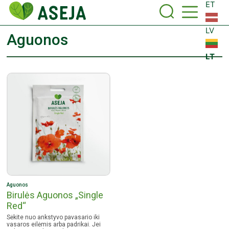
ET
LV
Aguonos
LT
Aguonos
Birulės Aguonos „Single
Red“
Sėkite nuo ankstyvo pavasario iki
vasaros eilėmis arba padrikai. Jei