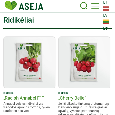
ET
LV
Ridikėliai
LT
Ridikėliai
Ridikėliai
„Radish Annabel F1“
„Cherry Belle“
Annabel veislės ridikėliai yra
Jei išlaikysite tinkamą atstumą tarp
vienodos apvalios formos, ryškiai
kiekvieno augalo – turėsite gražiai
raudonos spalvos.
apvalių, vyšnias primenančių
ridikėlių estetiškiems užkandžiams.